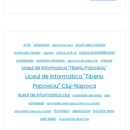
absolventi
4IT50
admitere liceu
anunt post ingrijitor
clasa pregatitoare
cazare
clasa a IX-a
Automatic Condei
contestatii
internat
evaluare natională
Examene de diferență
Liceul de Informatica "Tiberiu Popoviciu"
Liceul de Informatica "Tiberiu
Popoviciu" Cluj-Napoca
liceul de informatica cluj
olav
mobilitate personal
olimpiada
olimpiada nationala a sportului scolar
repartizare
transfer elevi
PrimeTech
olimpiada sportului scolar
volei băieți
ziua portilor deschise