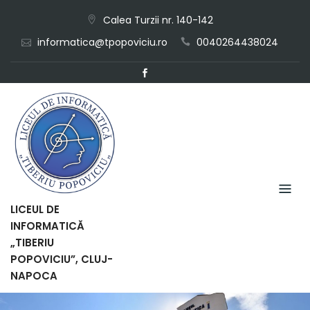
Skip
Calea Turzii nr. 140-142
to
informatica@tpopoviciu.ro
0040264438024
content
LICEUL DE
INFORMATICĂ
„TIBERIU
POPOVICIU”, CLUJ-
NAPOCA