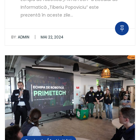
Informatică „Tiberiu Popoviciu” este
prezentă în aceste zile…
|
BY:
ADMIN
MAI 22, 2024