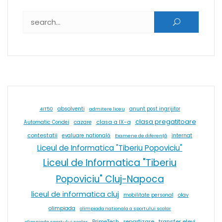
Caută după:
absolventi
4IT50
admitere liceu
anunt post ingrijitor
clasa pregatitoare
cazare
clasa a IX-a
Automatic Condei
contestatii
internat
evaluare natională
Examene de diferență
Liceul de Informatica "Tiberiu Popoviciu"
Liceul de Informatica "Tiberiu
Popoviciu" Cluj-Napoca
liceul de informatica cluj
olav
mobilitate personal
olimpiada
olimpiada nationala a sportului scolar
repartizare
transfer elevi
PrimeTech
olimpiada sportului scolar