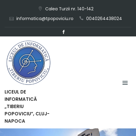
Skip
Calea Turzii nr. 140-142
to
informatica@tpopoviciu.ro
0040264438024
content
LICEUL DE
INFORMATICĂ
„TIBERIU
POPOVICIU”, CLUJ-
NAPOCA