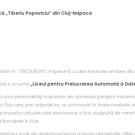
că „Tiberiu Popoviciu” din Cluj-Napoca
niștri nr. 739/21.06.1971, împreună cu alte trei licee similare din 
lară s-a numit
„Liceul pentru Prelucrarea Automată a Date
ea unor personalităţi marcante din domeniul ştiinţelor matema
 Cluj care, prin acţiunile lor, au promovat la toate nivelurile d
 a importa calculatoare electronice a fost susţinută de minis
l României în SUA.
ondatorul şcolii de analiză numerică şi teoria aproximării, aflat