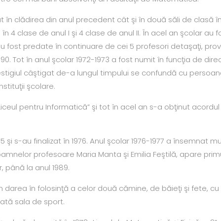
t în clădirea din anul precedent cât şi în două săli de clasă înc
în 4 clase de anul I şi 4 clase de anul II. În acel an şcolar au f
u fost predate în continuare de cei 5 profesori detaşaţi, proveniţ
990. Tot în anul şcolar 1972-1973 a fost numit în funcţia de dir
prestigiul câştigat de-a lungul timpului se confundă cu perso
stituţii şcolare.
Liceul pentru Informatică” şi tot în acel an s-a obţinut acordul 
75 şi s-au finalizat în 1976. Anul şcolar 1976-1977 a însemnat m
oamnelor profesoare Maria Manta şi Emilia Feştilă, apare prim
r, până la anul 1989.
n darea în folosinţă a celor două cămine, de băieţi şi fete, cu
nată sala de sport.