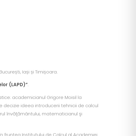
București, Iași și Timișoara.
lor (LAPD)”
.
tice: academicianul Grigore Moisil la
e decizie ideea introducerii tehnicii de calcul
trul învăţământului, matematicianul şi
 în fruntea Institutului de Calcul al Academiei