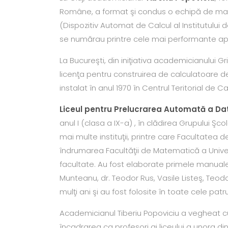
Române, a format şi condus o echipă de matem
(Dispozitiv Automat de Calcul al Institutului 
se numărau printre cele mai performante apar
La Bucureşti, din iniţiativa academicianului Gr
licenţa pentru construirea de calculatoare de a
instalat în anul 1970 în Centrul Teritorial de Ca
Liceul pentru Prelucrarea Automată a Dat
anul I (clasa a IX-a) , în clădirea Grupului Şc
mai multe instituţii, printre care Facultatea d
îndrumarea Facultăţii de Matematică a Universi
facultate. Au fost elaborate primele manuale d
Munteanu, dr. Teodor Rus, Vasile Listeş, Teo
mulţi ani şi au fost folosite în toate cele patru
Academicianul Tiberiu Popoviciu a vegheat c
încadrarea ca profesori ai liceului a unora di