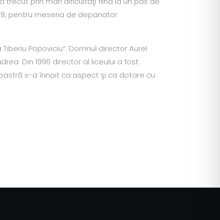
 trecut prin mari dificultăţi fiind la un pas de
 1989, pentru meseria de depanator
că Tiberiu Popoviciu”. Domnul director Aurel
a. Din 1996 director al liceului a fost
noastră s-a înnoit ca aspect şi ca dotare cu