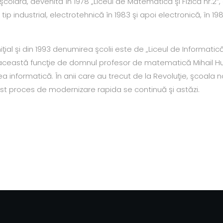
 şcolară, devenită în 1978 „Liceul de Matematică şi Fizică nr.2”, a
e tip industrial, electrotehnică în 1983 şi apoi electronică, în
niţial şi din 1993 denumirea şcolii este de „Liceul de Informati
această funcţie de domnul profesor de matematică Mihail Hudre
 informatică. În anii care au trecut de la Revoluţie, şcoala 
st proces de modernizare rapida se continuă şi astăzi.