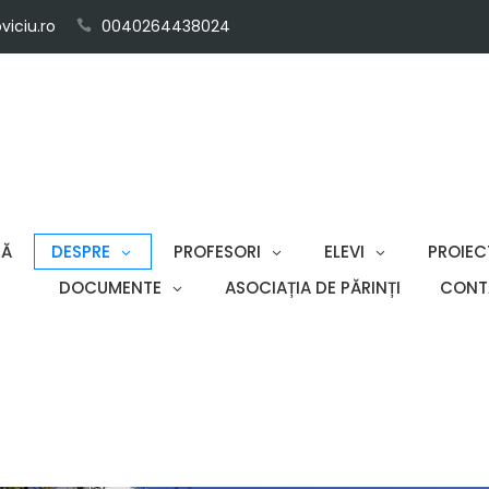
iciu.ro
0040264438024
SĂ
DESPRE
PROFESORI
ELEVI
PROIEC
DOCUMENTE
ASOCIAȚIA DE PĂRINȚI
CONT