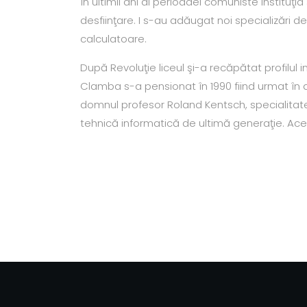
În ultimii ani ai perioadei comuniste instituţia
desfiinţare. I s-au adăugat noi specializări d
calculatoare.
După Revoluţie liceul şi-a recăpătat profilul i
Clamba s-a pensionat în 1990 fiind urmat în 
domnul profesor Roland Kentsch, specialitatea
tehnică informatică de ultimă generaţie. Ace