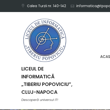
Skip
Calea Turzii nr. 140-142
informatica@tpopov
to
content
ACA
LICEUL DE
INFORMATICĂ
„TIBERIU POPOVICIU”,
CLUJ-NAPOCA
Descoperă universul IT!