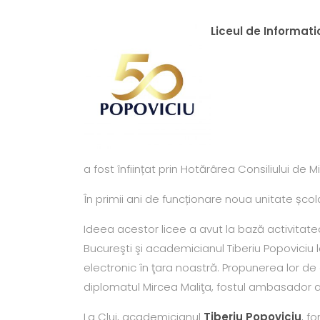
Liceul de Informati
a fost înființat prin Hotărârea Consiliului de Mi
În primii ani de funcționare noua unitate șco
Ideea acestor licee a avut la bază activitat
Bucureşti şi academicianul Tiberiu Popoviciu la
electronic în ţara noastră. Propunerea lor de
diplomatul Mircea Maliţa, fostul ambasador a
La Cluj, academicianul
Tiberiu Popoviciu
, f