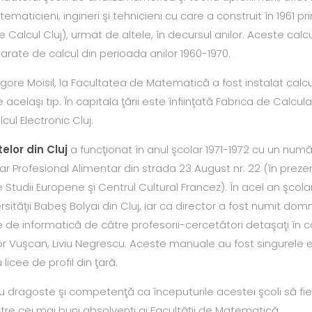
aticieni, ingineri şi tehnicieni cu care a construit în 1961
de Calcul Cluj), urmat de altele, în decursul anilor. Aceste cal
ate de calcul din perioada anilor 1960-1970.
igore Moisil, la Facultatea de Matematică a fost instalat calcul
celaşi tip. În capitala ţării este înfiinţată Fabrica de Calcula
lcul Electronic Cluj.
elor din Cluj
a funcţionat în anul şcolar 1971-1972 cu un număr 
olar Profesional Alimentar din strada 23 August nr. 22 (în preze
e Studii Europene şi Centrul Cultural Francez). În acel an şcola
tăţii Babeş Bolyai din Cluj, iar ca director a fost numit domn
e informatică de către profesorii-cercetători detaşaţi în colec
dor Vuşcan, Liviu Negrescu. Aceste manuale au fost singurele 
 licee de profil din ţară.
u dragoste şi competenţă ca începuturile acestei şcoli să fi
ntre cei mai buni absolvenţi ai Facultăţii de Matematică.