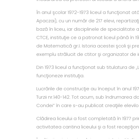
În anul şcolar 1972-1973 liceul a funcţionat atâ
Apaczai), cu un număr de 217 elevi, repartizaţi 
bază în liceu, iar disciplinele de specialitate a
CTCE, instituţie ce a patronat liceul până în 1
de Matematică gr.I. Istoria acestei şcoli şi 
exemplu strălucit de ctitor şi organizator de in
Din 1973 liceul a funcţionat sub titulatura de „
funcţioneze instituţia.
Lucrările de construcţie au început în anul 19
Turzii nr.140-142. Tot acum, sub îndrumarea d
Condei” în care s-au publicat creaţiile elevilo
Clădirea liceului a fost completată în 1977 pri
activitatea cantina liceului şi a fost recepţio