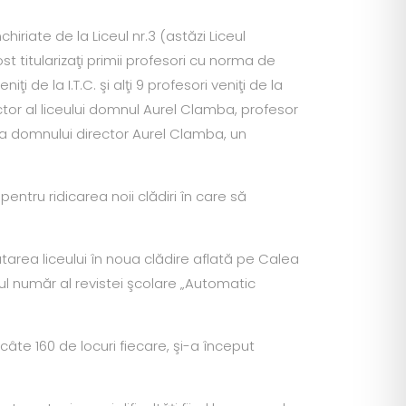
hiriate de la Liceul nr.3 (astăzi Liceul
ost titularizaţi primii profesori cu norma de
i de la I.T.C. şi alţi 9 profesori veniţi de la
ector al liceului domnul Aurel Clamba, profesor
ana domnului director Aurel Clamba, un
pentru ridicarea noii clădiri în care să
utarea liceului în noua clădire aflată pe Calea
ul număr al revistei şcolare „Automatic
 câte 160 de locuri fiecare, şi-a început