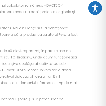
 primul calculator românesc –DACICC-1
culatoare aveau la bază proiecte originale şi
atorul IRIS din Franţa şi s-a achiziţionat
toare a cărui produs, calculatorul Felix, a fost
de 110 elevi, repartizaţi în patru clase de
nt str. I.I.C. Brătianu, unde acum funcţionează
r liceul şi-a desfăşurat activitatea sub
ul Sever Groze, lector universitar la acea
tivul didactic al liceului: dr. Emil
existente în domeniul informatic timp de mai
e cât mai uşoare şi s-a preocupat de