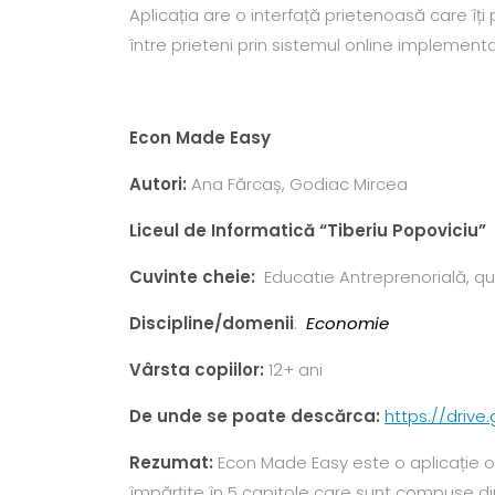
Aplicația are o interfață prietenoasă care îți 
între prieteni prin sistemul online implement
Econ Made Easy
Autori
:
Ana Fărcaș, Godiac Mircea
Liceul de Informatică
“
Tiberiu Popoviciu
Cuvinte cheie:
Educatie Antreprenorială, qui
Discipline/domenii
:
Economie
Vârsta copiilor:
12+ ani
De unde se poate descărca:
https://driv
Rezumat:
Econ Made Easy este o aplicație or
împărțite în 5 capitole care sunt compuse din 