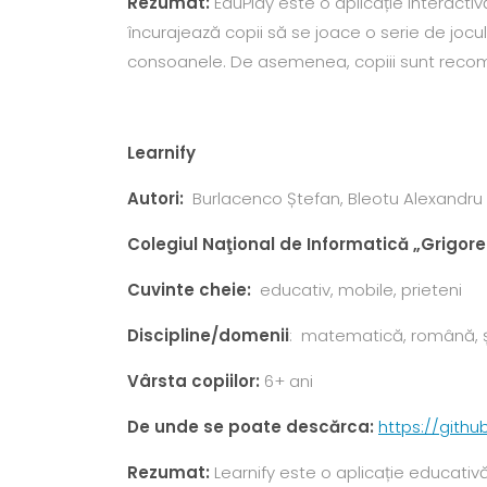
Rezumat:
EduPlay este o aplicație interactiv
încurajează copii să se joace o serie de jocul
consoanele. De asemenea, copiii sunt recompe
Learnify
Autori
:
Burlacenco Ștefan, Bleotu Alexandru
Colegiul Naţional de Informatică „Grigore
Cuvinte cheie:
educativ, mobile, prieteni
Discipline/domenii
: matematică, română, șt
Vârsta copiilor:
6+ ani
De unde se poate descărca:
https://gith
Rezumat:
Learnify este o aplicație educativ