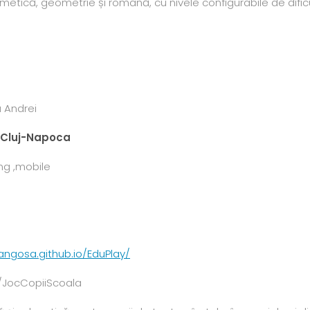
tmetică, geometrie și română, cu nivele configurabile de dific
 Andrei
” Cluj-Napoca
ng ,mobile
angosa.github.io/EduPlay/
/JocCopiiScoala