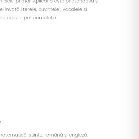
n ciclul primar. Aplicatia este prietenoasă și
învată literele, cuvintele , vocalele si
 pe care le pot completa.
e
matematică, științe, română și engleză.