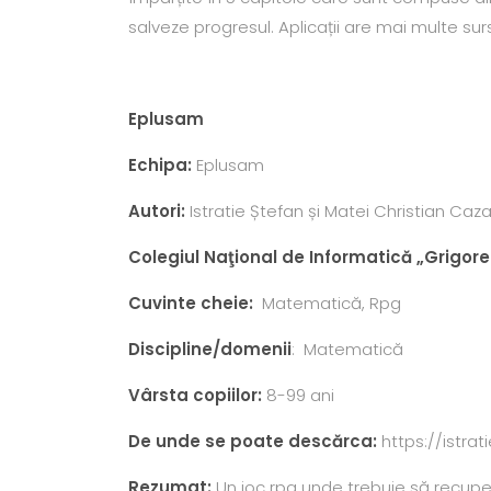
salveze progresul.
Aplicații are mai multe sur
Eplusam
Echipa:
Eplusam
Autori
:
Istratie Ștefan și Matei Christian Caz
Colegiul Naţional de Informatică „Grigore
Cuvinte cheie:
Matematică, Rpg
Discipline/domenii
: Matematică
Vârsta copiilor:
8-99 ani
De unde se poate descărca:
https://istrat
Rezumat:
Un joc rpg unde trebuie să recupe