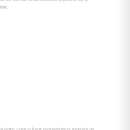
BNR.
plusam, care a furat matematica. Inamicii te