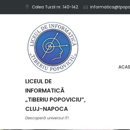
Skip
Calea Turzii nr. 140-142
informatica@tpopov
to
content
ACA
LICEUL DE
INFORMATICĂ
„TIBERIU POPOVICIU”,
CLUJ-NAPOCA
Descoperă universul IT!