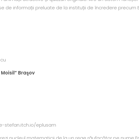
se de informații preluate de la instituții de încredere precum 
acu
 Moisil” Braşov
ie-stefan.itch.io/eplusam
rezi nucleul matematicii de la un rege răufacător pe nume E