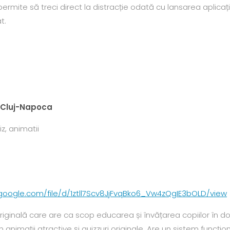
permite să treci direct la distracție odată cu lansarea aplicaț
at.
” Cluj-Napoca
z, animatii
e.google.com/file/d/1ztll7Scv8JjFvqBko6_Vw4zQgIE3bOLD/view
iginală care are ca scop educarea și învățarea copiilor în dom
animații atractive și quizzuri originale.
Are un sistem funcțion