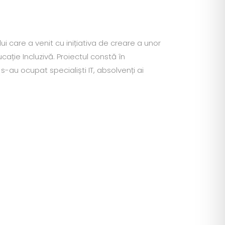
ui care a venit cu inițiativa de creare a unor
cație Incluzivă.
Proiectul constă în
au ocupat specialiști IT, absolvenți ai