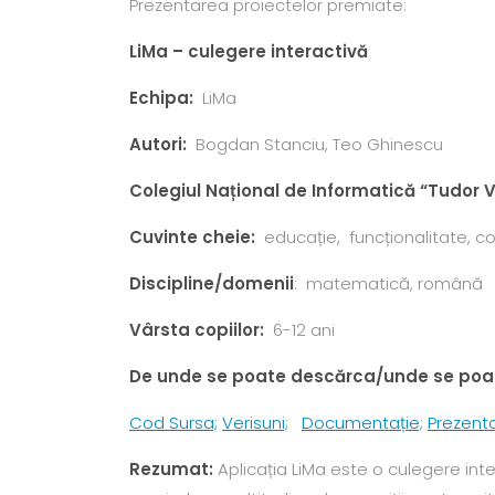
Prezentarea proiectelor premiate:
LiMa – culegere interactivă
Echipa:
LiMa
Autori
:
Bogdan Stanciu, Teo Ghinescu
Colegiul Național de Informatică
“
Tudor V
Cuvinte cheie:
educație, funcționalitate, c
Discipline/domenii
: matematică, română
Vârsta copiilor:
6-12 ani
De unde se poate descărca/unde se poat
Cod Sursa;
Verisuni;
Documentație;
Prezent
Rezumat:
Aplicația LiMa este o culegere inte