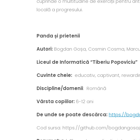
cuprinde o multitudine de exerciții pentru ari
locală a progresului.
Panda și prietenii
Autori
:
Bogdan Goșa, Cosmin Cosma, Marcu
Liceul de Informatică
“
Tiberiu Popoviciu
Cuvinte cheie:
educativ, captivant, rewardi
Discipline/domenii
: Română
Vârsta copiilor:
6-12 ani
De unde se poate descărca:
https://bogd
Cod sursa: https://github.com/bogdangosa