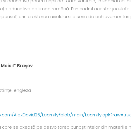
ă și educativă pentru copii de toate vârstele, în special cei di
ețe educative de limba română. Prin cadrul acestor joculețe ei 
nsați prin creșterea nivelului si o serie de achievementuri
 Moisil” Braşov
iințe, engleză
ub.com/AlexDavid26/Learnify/blob/main/Learnify.apk?raw=tru
ă care se axează pe dezvoltarea cunoștiințelor din materiile 