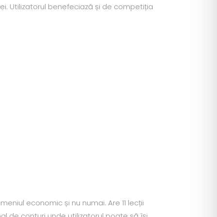
iei. Utilizatorul benefeciază și de competiția
eniul economic și nu numai. Are 11 lecții
al de conturi unde utilizatorul poate să își