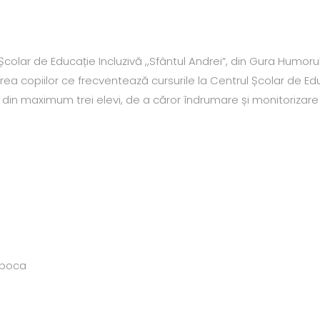
Școlar de Educație Incluzivă ,,Sfântul Andrei”, din Gura Humorul
rea copiilor ce frecventează cursurile la Centrul Școlar de Edu
n maximum trei elevi, de a căror îndrumare și monitorizare s-
Napoca