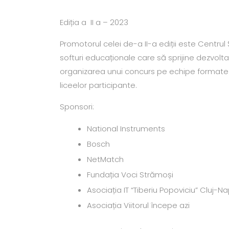
Ediția a II a – 2023
Promotorul celei de-a II-a ediții este Centrul 
softuri educaționale care să sprijine dezvolta
organizarea unui concurs pe echipe formate di
liceelor participante.
Sponsori:
National Instruments
Bosch
NetMatch
Fundația Voci Strămoși
Asociația IT “Tiberiu Popoviciu” Cluj-
Asociația Viitorul începe azi