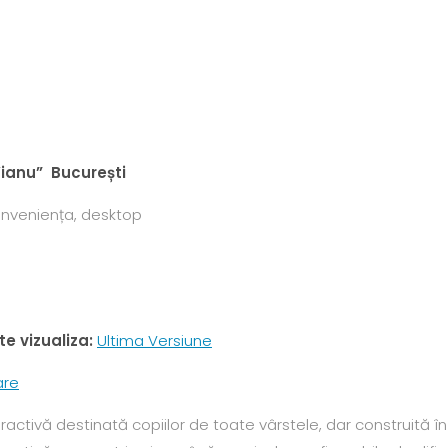
ianu” București
onveniența, desktop
e vizualiza:
Ultima Versiune
are
ractivă destinată copiilor de toate vârstele, dar construită î