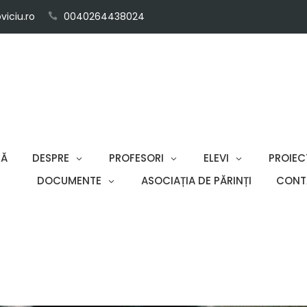
iciu.ro
0040264438024
SĂ
DESPRE
PROFESORI
ELEVI
PROIEC
DOCUMENTE
ASOCIAȚIA DE PĂRINȚI
CONT