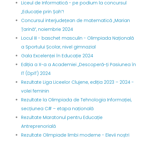
Liceul de Informatică - pe podium la concursul
„Educație prin Șah”!
Concursul interjudețean de matematică „Marian
Țarină”, noiembrie 2024
Locul III - baschet masculin - Olimpiada Națională
a Sportului Școlar, nivel gimnazial
Gala Excelenței în Educație 2024
Ediția a X-a a Academiei „Descoperă-ți Pasiunea în
IT (DpIT) 2024
Rezultate Liga Liceelor Clujene, ediția 2023 – 2024 -
volei feminin
Rezultate la Olimpiada de Tehnologia Informației,
secțiunea C# – etapa națională
Rezultate Maratonul pentru Educație
Antreprenorială
Rezultate Olimpiade limbi moderne - Elevii noștri