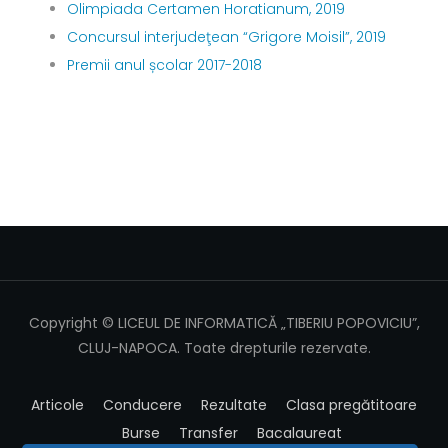
Olimpiada Certamen Horatianum, 2019
Concursul interjudeţean “Grigore Moisil”, 2019
Premii anul școlar 2017-2018
Copyright © LICEUL DE INFORMATICĂ „TIBERIU POPOVICIU”,
CLUJ-NAPOCA. Toate drepturile rezervate.
Articole
Conducere
Rezultate
Clasa pregătitoare
Burse
Transfer
Bacalaureat