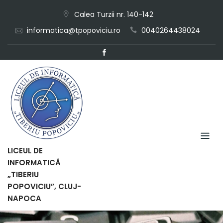
Skip
Calea Turzii nr. 140-142
to
informatica@tpopoviciu.ro
0040264438024
content
LICEUL DE
INFORMATICĂ
„TIBERIU
POPOVICIU”, CLUJ-
NAPOCA