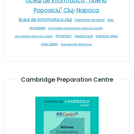
Liceul de Informatica "Tiberiu
Popoviciu" Cluj-Napoca
liceul de informatica cluj
olav
mobilitate personal
olimpiada
olimpiada nationala a sportului scolar
repartizare
transfer elevi
PrimeTech
olimpiada sportului scolar
volei băieți
ziua portilor deschise
Cambridge Preparation Centre