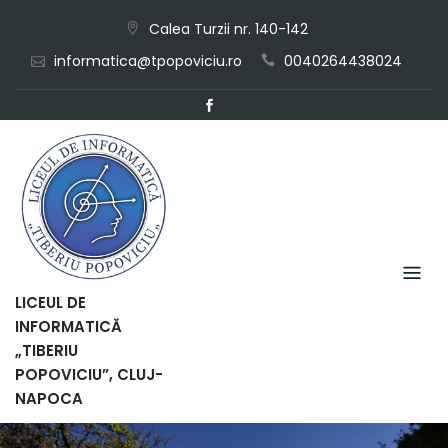
Skip
Calea Turzii nr. 140-142
to
informatica@tpopoviciu.ro
0040264438024
content
LICEUL DE
INFORMATICĂ
„TIBERIU
POPOVICIU”, CLUJ-
NAPOCA