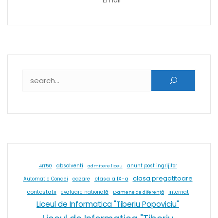
Caută după:
absolventi
4IT50
admitere liceu
anunt post ingrijitor
clasa pregatitoare
cazare
clasa a IX-a
Automatic Condei
contestatii
internat
evaluare natională
Examene de diferență
Liceul de Informatica "Tiberiu Popoviciu"