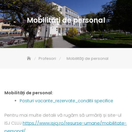
Mobilităţi de personal
Profesori
Mobilităţi de personal
Mobilități de personal:
Posturi vacante_rezervate_conditii specifice
Pentru mai multe detalii vă rugăm să urmăriți și site-ul
ISJ CLUJ
https://www.isjcj.ro/resurse-
umane/mobilitate-
personal/