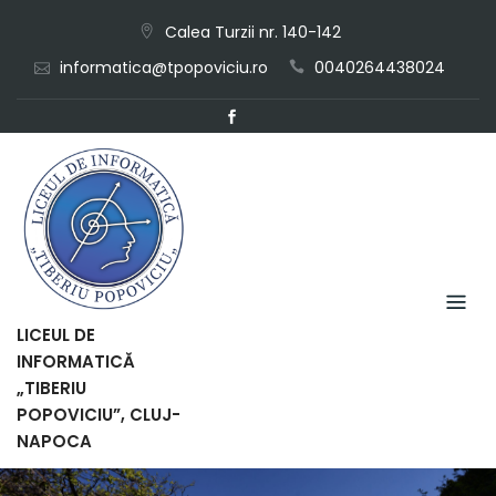
Skip
Calea Turzii nr. 140-142
to
informatica@tpopoviciu.ro
0040264438024
content
LICEUL DE
INFORMATICĂ
„TIBERIU
POPOVICIU”, CLUJ-
NAPOCA