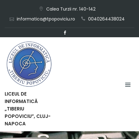
Skip
Calea Turzii nr. 140-142
to
informatica@tpopoviciu.ro
0040264438024
content
LICEUL DE
INFORMATICĂ
„TIBERIU
POPOVICIU”, CLUJ-
NAPOCA