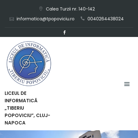
Skip
Calea Turzii nr. 140-142
to
informatica@tpopoviciu.ro
0040264438024
content
LICEUL DE
INFORMATICĂ
„TIBERIU
POPOVICIU”, CLUJ-
NAPOCA