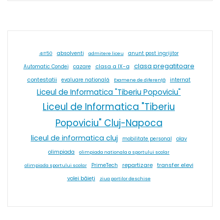
absolventi
4IT50
admitere liceu
anunt post ingrijitor
clasa pregatitoare
cazare
clasa a IX-a
Automatic Condei
contestatii
internat
evaluare natională
Examene de diferență
Liceul de Informatica "Tiberiu Popoviciu"
Liceul de Informatica "Tiberiu
Popoviciu" Cluj-Napoca
liceul de informatica cluj
olav
mobilitate personal
olimpiada
olimpiada nationala a sportului scolar
repartizare
transfer elevi
PrimeTech
olimpiada sportului scolar
volei băieți
ziua portilor deschise