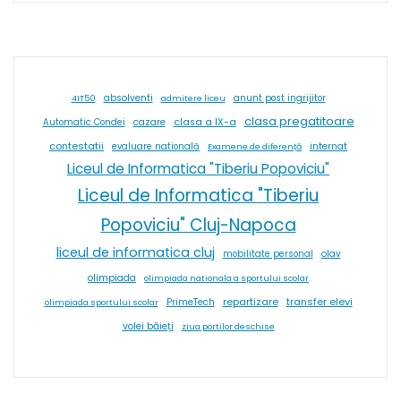
absolventi
4IT50
admitere liceu
anunt post ingrijitor
clasa pregatitoare
cazare
clasa a IX-a
Automatic Condei
contestatii
internat
evaluare natională
Examene de diferență
Liceul de Informatica "Tiberiu Popoviciu"
Liceul de Informatica "Tiberiu
Popoviciu" Cluj-Napoca
liceul de informatica cluj
olav
mobilitate personal
olimpiada
olimpiada nationala a sportului scolar
repartizare
transfer elevi
PrimeTech
olimpiada sportului scolar
volei băieți
ziua portilor deschise