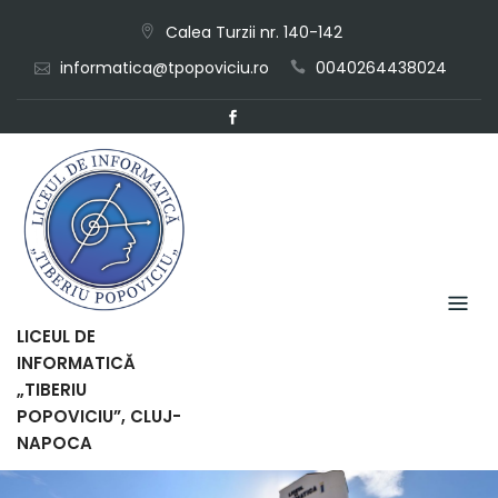
Skip
Calea Turzii nr. 140-142
to
informatica@tpopoviciu.ro
0040264438024
content
LICEUL DE
INFORMATICĂ
„TIBERIU
POPOVICIU”, CLUJ-
NAPOCA