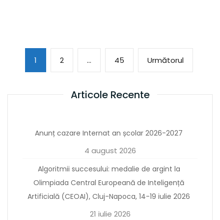
Paginație
Page
Page
Page
Următoar
1
2
…
45
Următorul
articole
pagină
Articole Recente
Anunț cazare Internat an școlar 2026-2027
4 august 2026
Algoritmii succesului: medalie de argint la
Olimpiada Central Europeană de Inteligență
Artificială (CEOAI), Cluj-Napoca, 14-19 iulie 2026
21 iulie 2026