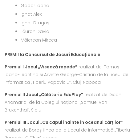
Gabor Ioana
Ignat Alex
Ignat Dragoș
Lăuran David
Măierean Mircea
PREMII la Concursul de Jocuri Educaționale
Premiul I
Jocul „Visează repede”
realizat de Tomoș
Ioana-Leontina și Arvinte George-Cristian de la Liceul de
Informatică „Tiberiu Popoviciu”, Cluj-Napoca
Premiul II Jocul „Călătoria EduPlay”
realizat de Dican
Anamaria de la Colegiul Național „Samuel von
Brukenthal”, Sibiu
Premiul III Jocul „Cu capul înainte în oceanul cărților”
realizat de Boroș Ilinca de la Liceul de Informatică „Tiberiu
Popoviciu”, Cluj-Napoca