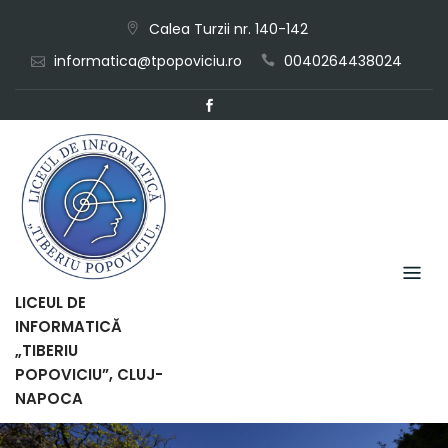
Skip
Calea Turzii nr. 140-142
to
informatica@tpopoviciu.ro
0040264438024
content
LICEUL DE
INFORMATICĂ
„TIBERIU
POPOVICIU”, CLUJ-
NAPOCA