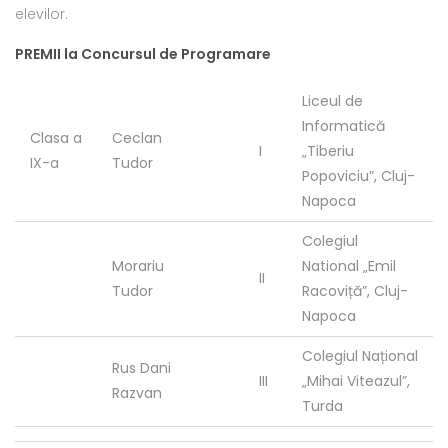
elevilor.
PREMII la Concursul de Programare
Liceul de
Informatică
Clasa a
Ceclan
I
„Tiberiu
IX-a
Tudor
Popoviciu”, Cluj-
Napoca
Colegiul
Morariu
National „Emil
II
Tudor
Racoviță”, Cluj-
Napoca
Colegiul Național
Rus Dani
III
„Mihai Viteazul”,
Razvan
Turda