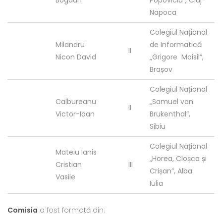
Napoca
Colegiul Național
Milandru
de Informatică
II
Nicon David
„Grigore Moisil”,
Brașov
Colegiul Național
Calbureanu
„Samuel von
II
Victor-Ioan
Brukenthal”,
Sibiu
Colegiul Național
Mateiu Ianis
„Horea, Cloșca și
Cristian
III
Crișan”, Alba
Vasile
Iulia
Comisia
a fost formată din: