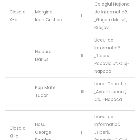
Colegiul Național
Clasa a
Margine
de Informatică
I
X-a
Ioan Cristian
„Grigore Moisil”,
Brașov
Liceul de
Informatică
Nicoara
II
„Tiberiu
Darius
Popoviciu”, Cluj-
Napoca
Liceul Teoretic
Pop Matei
III
„Avram Iancu”,
Tudor
Cluj-Napoca
Liceul de
Hosu
Informatică
Clasa a
George-
I
„Tiberiu
XI-a
Bogdan
Popoviciu”, Cluj-