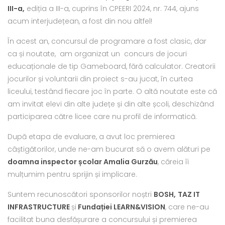
III-a,
ediția a III-a, cuprins în CPEERI 2024, nr. 744, ajuns
acum interjudețean, a fost din nou altfel!
În acest an, concursul de programare a fost clasic, dar
ca și noutate, am organizat un concurs de jocuri
educaționale de tip Gameboard, fără calculator. Creatorii
jocurilor și voluntarii din proiect s-au jucat, în curtea
liceului, testând fiecare joc în parte. O altă noutate este că
am invitat elevi din alte județe și din alte școli, deschizând
participarea către licee care nu profil de informatică.
După etapa de evaluare, a avut loc premierea
câștigătorilor, unde ne-am bucurat să o avem alături pe
doamna inspector școlar Amalia Gurzău
, căreia îi
mulțumim pentru sprijin și implicare.
Suntem recunoscători sponsorilor noștri
BOSH,
TAZ IT
INFRASTRUCTURE
și
Fundației LEARN&VISION
, care ne-au
facilitat buna desfășurare a concursului și premierea