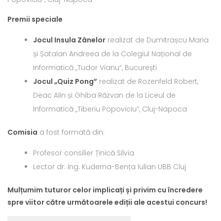
Premii speciale
Jocul Insula Zânelor
realizat de Dumitrașcu Maria
și Șatalan Andreea de la Colegiul Național de
Informatică „Tudor Vianu”, București
Jocul „Quiz Pong”
realizat de Rozenfeld Robert,
Deac Alin și Ghiba Răzvan de la Liceul de
Informatică „Tiberiu Popoviciu”, Cluj-Napoca
Comisia
a fost formată din:
Profesor consilier Ținică Silvia
Lector dr. Ing. Kuderna-Bența Iulian UBB Cluj
Mulțumim tuturor celor implicați și privim cu încredere
spre viitor către următoarele ediții ale acestui concurs!