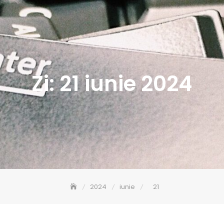
Zi:
21 iunie 2024
2024
iunie
21