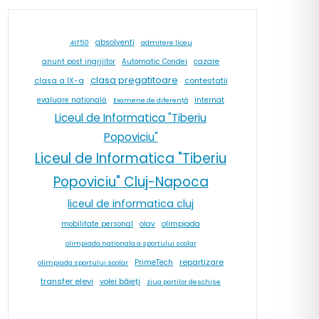
absolventi
4IT50
admitere liceu
cazare
anunt post ingrijitor
Automatic Condei
clasa pregatitoare
contestatii
clasa a IX-a
internat
evaluare natională
Examene de diferență
Liceul de Informatica "Tiberiu
Popoviciu"
Liceul de Informatica "Tiberiu
Popoviciu" Cluj-Napoca
liceul de informatica cluj
olav
olimpiada
mobilitate personal
olimpiada nationala a sportului scolar
repartizare
PrimeTech
olimpiada sportului scolar
transfer elevi
volei băieți
ziua portilor deschise