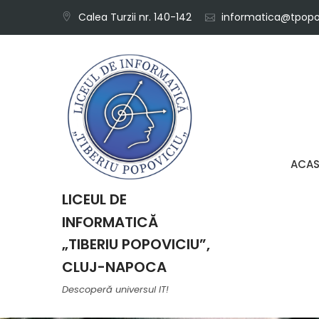
Skip
Calea Turzii nr. 140-142
informatica@tpopov
to
content
ACA
LICEUL DE
INFORMATICĂ
„TIBERIU POPOVICIU”,
CLUJ-NAPOCA
Descoperă universul IT!