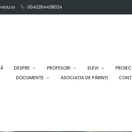
iciu.ro
0040264438024
SĂ
DESPRE
PROFESORI
ELEVI
PROIEC
DOCUMENTE
ASOCIAȚIA DE PĂRINȚI
CONT