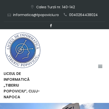
Skip
Calea Turzii nr. 140-142
to
informatica@tpopoviciu.ro
0040264438024
content
LICEUL DE
INFORMATICĂ
„TIBERIU
POPOVICIU”, CLUJ-
NAPOCA