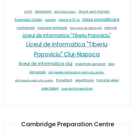
absolventi
4IT50
admitere liceu
anunt post ingrijitor
clasa pregatitoare
cazare
clasa a IX-a
Automatic Condei
contestatii
internat
evaluare natională
Examene de diferență
Liceul de Informatica "Tiberiu Popoviciu"
Liceul de Informatica "Tiberiu
Popoviciu" Cluj-Napoca
liceul de informatica cluj
olav
mobilitate personal
olimpiada
olimpiada nationala a sportului scolar
repartizare
transfer elevi
PrimeTech
olimpiada sportului scolar
volei băieți
ziua portilor deschise
Cambridge Preparation Centre