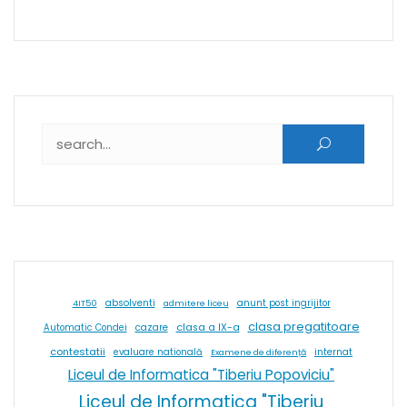
Caută după:
absolventi
4IT50
admitere liceu
anunt post ingrijitor
clasa pregatitoare
cazare
clasa a IX-a
Automatic Condei
contestatii
internat
evaluare natională
Examene de diferență
Liceul de Informatica "Tiberiu Popoviciu"
Liceul de Informatica "Tiberiu