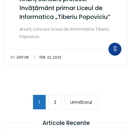
învățământ primar Liceul de
Informatica „Tiberiu Popoviciu”
Anunț concurs Liceul de Informatica Tiberiu
Popoviciu
|
BY:
EDITOR
FEB. 22, 2023
Paginație
Page
Page
Următoarea
1
2
Următorul
articole
pagină
Articole Recente