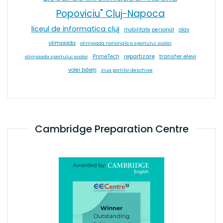
Popoviciu" Cluj-Napoca
liceul de informatica cluj
olav
mobilitate personal
olimpiada
olimpiada nationala a sportului scolar
repartizare
transfer elevi
PrimeTech
olimpiada sportului scolar
volei băieți
ziua portilor deschise
Cambridge Preparation Centre