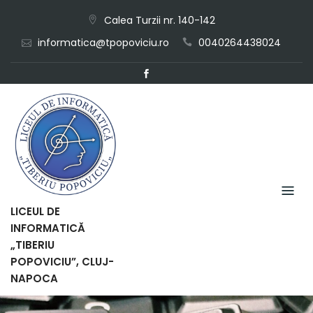
Skip
Calea Turzii nr. 140-142
to
informatica@tpopoviciu.ro
0040264438024
content
LICEUL DE
INFORMATICĂ
„TIBERIU
POPOVICIU”, CLUJ-
NAPOCA