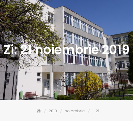
Zi:
21 noiembrie 2019
2019
noiembrie
21