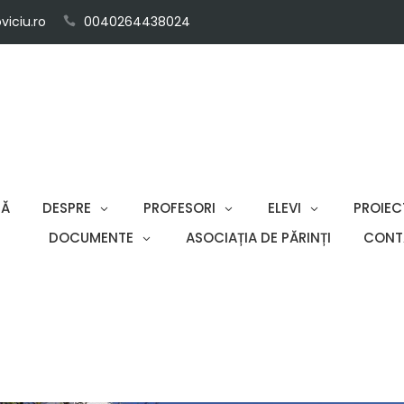
iciu.ro
0040264438024
SĂ
DESPRE
PROFESORI
ELEVI
PROIEC
DOCUMENTE
ASOCIAȚIA DE PĂRINȚI
CONT