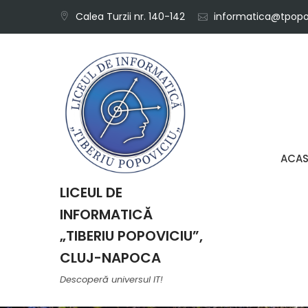
Skip
Calea Turzii nr. 140-142
informatica@tpopov
to
content
ACA
LICEUL DE
INFORMATICĂ
„TIBERIU POPOVICIU”,
CLUJ-NAPOCA
Descoperă universul IT!