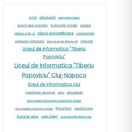
absolventi
4IT50
admitere liceu
cazare
anunt post ingrijitor
Automatic Condei
clasa pregatitoare
contestatii
clasa a IX-a
internat
evaluare natională
Examene de diferență
Liceul de Informatica "Tiberiu
Popoviciu"
Liceul de Informatica "Tiberiu
Popoviciu" Cluj-Napoca
liceul de informatica cluj
olav
olimpiada
mobilitate personal
olimpiada nationala a sportului scolar
repartizare
PrimeTech
olimpiada sportului scolar
transfer elevi
volei băieți
ziua portilor deschise