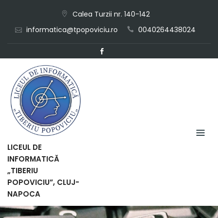
Skip
Calea Turzii nr. 140-142
to
informatica@tpopoviciu.ro
0040264438024
content
LICEUL DE
INFORMATICĂ
„TIBERIU
POPOVICIU”, CLUJ-
NAPOCA