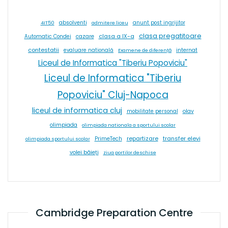
absolventi
4IT50
admitere liceu
anunt post ingrijitor
clasa pregatitoare
cazare
clasa a IX-a
Automatic Condei
contestatii
internat
evaluare natională
Examene de diferență
Liceul de Informatica "Tiberiu Popoviciu"
Liceul de Informatica "Tiberiu
Popoviciu" Cluj-Napoca
liceul de informatica cluj
olav
mobilitate personal
olimpiada
olimpiada nationala a sportului scolar
repartizare
transfer elevi
PrimeTech
olimpiada sportului scolar
volei băieți
ziua portilor deschise
Cambridge Preparation Centre