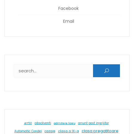
Facebook
Email
Caută după:
absolventi
4IT50
admitere liceu
anunt post ingrijitor
clasa pregatitoare
cazare
clasa a IX-a
Automatic Condei