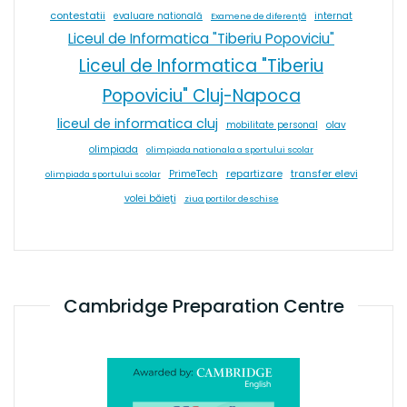
contestatii
internat
evaluare natională
Examene de diferență
Liceul de Informatica "Tiberiu Popoviciu"
Liceul de Informatica "Tiberiu
Popoviciu" Cluj-Napoca
liceul de informatica cluj
olav
mobilitate personal
olimpiada
olimpiada nationala a sportului scolar
repartizare
transfer elevi
PrimeTech
olimpiada sportului scolar
volei băieți
ziua portilor deschise
Cambridge Preparation Centre