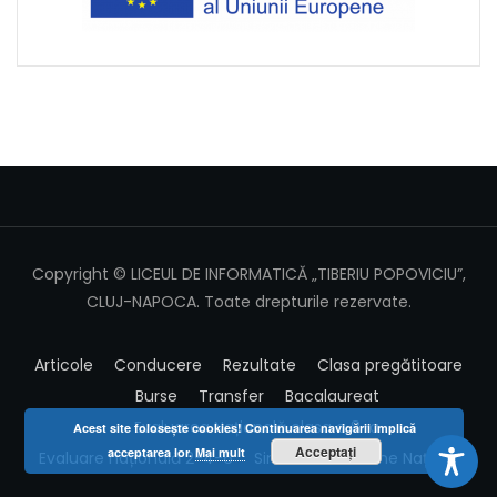
Copyright © LICEUL DE INFORMATICĂ „TIBERIU POPOVICIU”,
CLUJ-NAPOCA. Toate drepturile rezervate.
Articole
Conducere
Rezultate
Clasa pregătitoare
Burse
Transfer
Bacalaureat
Evaluarea Națională clasa a 8-a
Acest site foloseşte cookies! Continuarea navigării implică
Acceptați
acceptarea lor.
Mai mult
Evaluare națională 2-4-6
Simulare Examene Naționale