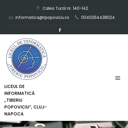
Skip
Calea Turzii nr. 140-142
to
informatica@tpopoviciu.ro
0040264438024
content
LICEUL DE
INFORMATICĂ
„TIBERIU
POPOVICIU”, CLUJ-
NAPOCA