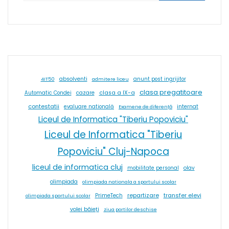
absolventi
4IT50
admitere liceu
anunt post ingrijitor
clasa pregatitoare
cazare
clasa a IX-a
Automatic Condei
contestatii
internat
evaluare natională
Examene de diferență
Liceul de Informatica "Tiberiu Popoviciu"
Liceul de Informatica "Tiberiu
Popoviciu" Cluj-Napoca
liceul de informatica cluj
olav
mobilitate personal
olimpiada
olimpiada nationala a sportului scolar
repartizare
transfer elevi
PrimeTech
olimpiada sportului scolar
volei băieți
ziua portilor deschise