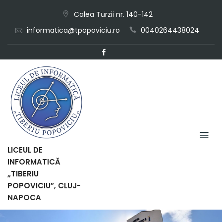
Skip
Calea Turzii nr. 140-142
to
informatica@tpopoviciu.ro
0040264438024
content
LICEUL DE
INFORMATICĂ
„TIBERIU
POPOVICIU”, CLUJ-
NAPOCA