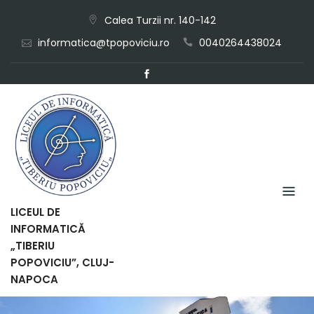
Skip
Calea Turzii nr. 140-142
to
informatica@tpopoviciu.ro
0040264438024
content
LICEUL DE
INFORMATICĂ
„TIBERIU
POPOVICIU”, CLUJ-
NAPOCA