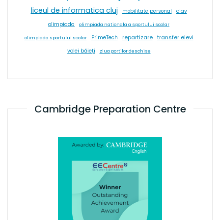
liceul de informatica cluj
olav
mobilitate personal
olimpiada
olimpiada nationala a sportului scolar
repartizare
transfer elevi
PrimeTech
olimpiada sportului scolar
volei băieți
ziua portilor deschise
Cambridge Preparation Centre