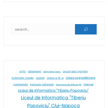
Caută după:
absolventi
4IT50
admitere liceu
anunt post ingrijitor
clasa pregatitoare
cazare
clasa a IX-a
Automatic Condei
contestatii
internat
evaluare natională
Examene de diferență
Liceul de Informatica "Tiberiu Popoviciu"
Liceul de Informatica "Tiberiu
Popoviciu" Cluj-Napoca