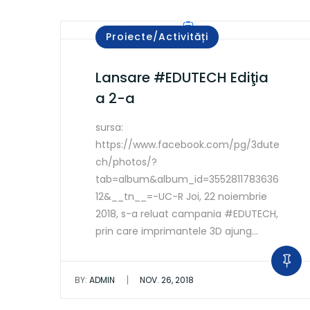
Proiecte/Activități
Lansare #EDUTECH Ediţia
a 2-a
sursa:
https://www.facebook.com/pg/3dute
ch/photos/?
tab=album&album_id=3552811783636
12&__tn__=-UC-R Joi, 22 noiembrie
2018, s-a reluat campania #EDUTECH,
prin care imprimantele 3D ajung…
|
BY:
ADMIN
NOV. 26, 2018