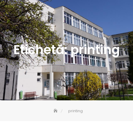
Etichetă:
printing
printing