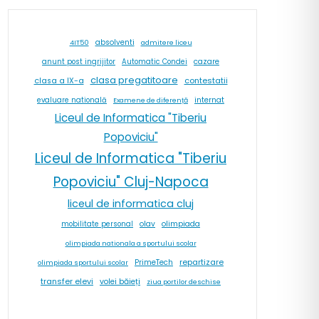
absolventi
4IT50
admitere liceu
cazare
anunt post ingrijitor
Automatic Condei
clasa pregatitoare
contestatii
clasa a IX-a
internat
evaluare natională
Examene de diferență
Liceul de Informatica "Tiberiu
Popoviciu"
Liceul de Informatica "Tiberiu
Popoviciu" Cluj-Napoca
liceul de informatica cluj
olav
olimpiada
mobilitate personal
olimpiada nationala a sportului scolar
repartizare
PrimeTech
olimpiada sportului scolar
transfer elevi
volei băieți
ziua portilor deschise