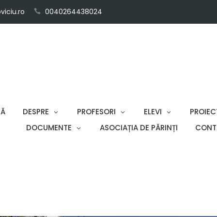
iciu.ro
0040264438024
SĂ
DESPRE
PROFESORI
ELEVI
PROIEC
DOCUMENTE
ASOCIAȚIA DE PĂRINȚI
CONT