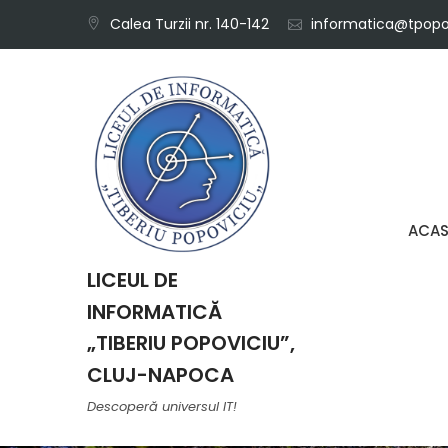
Skip
Calea Turzii nr. 140-142
informatica@tpopov
to
content
ACA
LICEUL DE
INFORMATICĂ
„TIBERIU POPOVICIU”,
CLUJ-NAPOCA
Descoperă universul IT!