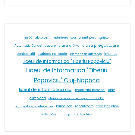
absolventi
4IT50
admitere liceu
anunt post ingrijitor
clasa pregatitoare
cazare
clasa a IX-a
Automatic Condei
contestatii
internat
evaluare natională
Examene de diferență
Liceul de Informatica "Tiberiu Popoviciu"
Liceul de Informatica "Tiberiu
Popoviciu" Cluj-Napoca
liceul de informatica cluj
olav
mobilitate personal
olimpiada
olimpiada nationala a sportului scolar
repartizare
transfer elevi
PrimeTech
olimpiada sportului scolar
volei băieți
ziua portilor deschise