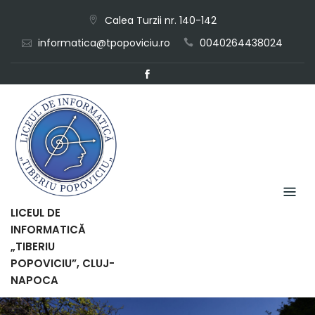
Skip
Calea Turzii nr. 140-142
to
informatica@tpopoviciu.ro
0040264438024
content
LICEUL DE
INFORMATICĂ
„TIBERIU
POPOVICIU”, CLUJ-
NAPOCA