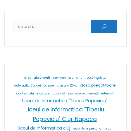
Caută după:
absolventi
4IT50
admitere liceu
anunt post ingrijitor
clasa pregatitoare
cazare
clasa a IX-a
Automatic Condei
contestatii
internat
evaluare natională
Examene de diferență
Liceul de Informatica "Tiberiu Popoviciu"
Liceul de Informatica "Tiberiu
Popoviciu" Cluj-Napoca
liceul de informatica cluj
olav
mobilitate personal