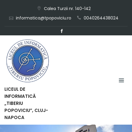
Skip
Calea Turzii nr. 140-142
to
informatica@tpopoviciu.ro
0040264438024
content
LICEUL DE
INFORMATICĂ
„TIBERIU
POPOVICIU”, CLUJ-
NAPOCA