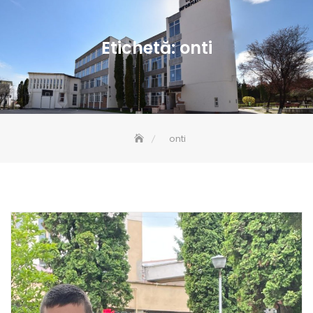
Etichetă:
onti
onti