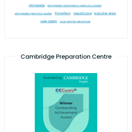
olimpiada
olimpiada nationala a sportului scolar
repartizare
transfer elevi
PrimeTech
olimpiada sportului scolar
volei băieți
ziua portilor deschise
Cambridge Preparation Centre