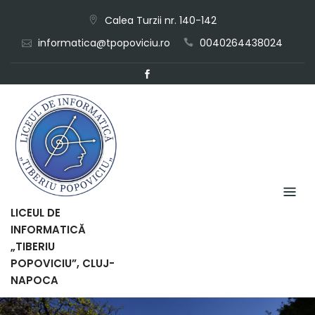
Skip
Calea Turzii nr. 140-142
to
informatica@tpopoviciu.ro
0040264438024
content
LICEUL DE
INFORMATICĂ
„TIBERIU
POPOVICIU”, CLUJ-
NAPOCA