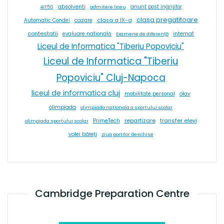
absolventi
4IT50
admitere liceu
anunt post ingrijitor
clasa pregatitoare
cazare
clasa a IX-a
Automatic Condei
contestatii
internat
evaluare natională
Examene de diferență
Liceul de Informatica "Tiberiu Popoviciu"
Liceul de Informatica "Tiberiu
Popoviciu" Cluj-Napoca
liceul de informatica cluj
olav
mobilitate personal
olimpiada
olimpiada nationala a sportului scolar
repartizare
transfer elevi
PrimeTech
olimpiada sportului scolar
volei băieți
ziua portilor deschise
Cambridge Preparation Centre