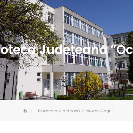
lioteca Județeană ”O
Biblioteca Județeană ”Octavian Goga”