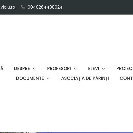
iciu.ro
0040264438024
SĂ
DESPRE
PROFESORI
ELEVI
PROIEC
DOCUMENTE
ASOCIAȚIA DE PĂRINȚI
CONT