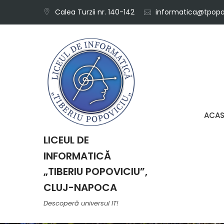
Skip
Calea Turzii nr. 140-142
informatica@tpopov
to
content
ACA
LICEUL DE
INFORMATICĂ
„TIBERIU POPOVICIU”,
CLUJ-NAPOCA
Descoperă universul IT!