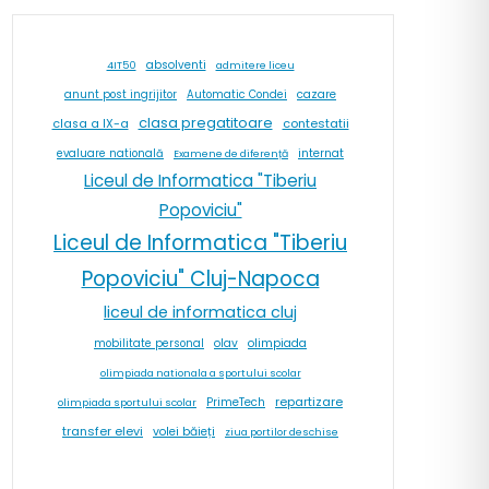
absolventi
4IT50
admitere liceu
cazare
anunt post ingrijitor
Automatic Condei
clasa pregatitoare
contestatii
clasa a IX-a
internat
evaluare natională
Examene de diferență
Liceul de Informatica "Tiberiu
Popoviciu"
Liceul de Informatica "Tiberiu
Popoviciu" Cluj-Napoca
liceul de informatica cluj
olav
olimpiada
mobilitate personal
olimpiada nationala a sportului scolar
repartizare
PrimeTech
olimpiada sportului scolar
transfer elevi
volei băieți
ziua portilor deschise