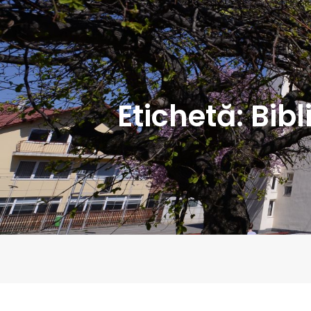
Etichetă:
Bib