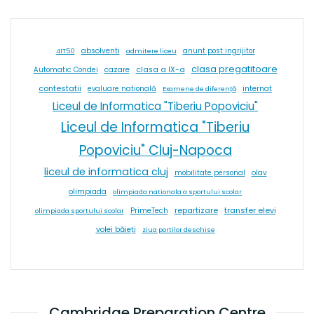
absolventi
4IT50
admitere liceu
anunt post ingrijitor
clasa pregatitoare
cazare
clasa a IX-a
Automatic Condei
contestatii
internat
evaluare natională
Examene de diferență
Liceul de Informatica "Tiberiu Popoviciu"
Liceul de Informatica "Tiberiu
Popoviciu" Cluj-Napoca
liceul de informatica cluj
olav
mobilitate personal
olimpiada
olimpiada nationala a sportului scolar
repartizare
transfer elevi
PrimeTech
olimpiada sportului scolar
volei băieți
ziua portilor deschise
Cambridge Preparation Centre