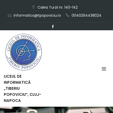
Skip
Calea Turzii nr. 140-142
to
informatica@tpopoviciu.ro
0040264438024
content
LICEUL DE
INFORMATICĂ
„TIBERIU
POPOVICIU”, CLUJ-
NAPOCA