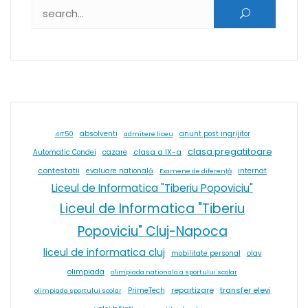
Caută după:
absolventi
4IT50
admitere liceu
anunt post ingrijitor
clasa pregatitoare
cazare
clasa a IX-a
Automatic Condei
contestatii
internat
evaluare natională
Examene de diferență
Liceul de Informatica "Tiberiu Popoviciu"
Liceul de Informatica "Tiberiu
Popoviciu" Cluj-Napoca
liceul de informatica cluj
olav
mobilitate personal
olimpiada
olimpiada nationala a sportului scolar
repartizare
transfer elevi
PrimeTech
olimpiada sportului scolar