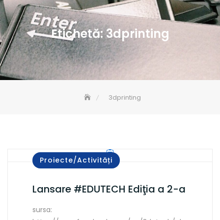
Etichetă:
3dprinting
3dprinting
Proiecte/Activități
Lansare #EDUTECH Ediţia a 2-a
sursa: