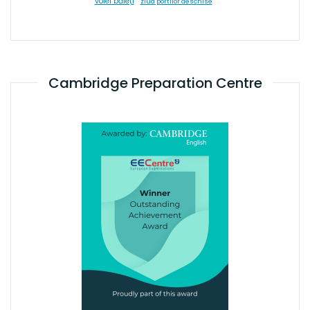
volei băieți
ziua portilor deschise
Cambridge Preparation Centre