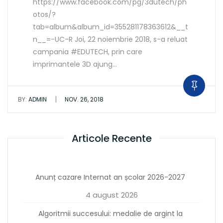
https://www.facebook.com/pg/3dutech/ph
otos/?
tab=album&album_id=355281178363612&__t
n__=-UC-R Joi, 22 noiembrie 2018, s-a reluat
campania #EDUTECH, prin care
imprimantele 3D ajung…
|
BY:
ADMIN
NOV. 26, 2018
Articole Recente
Anunț cazare Internat an școlar 2026-2027
4 august 2026
Algoritmii succesului: medalie de argint la