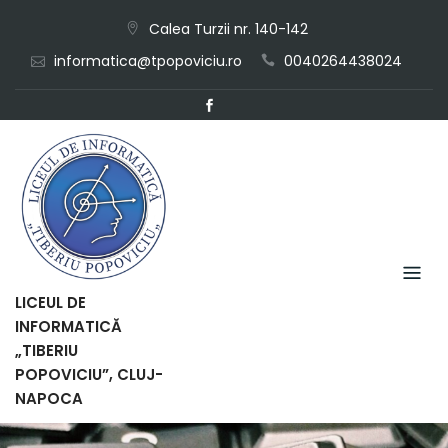
Skip
Calea Turzii nr. 140-142
to
informatica@tpopoviciu.ro
0040264438024
content
LICEUL DE
INFORMATICĂ
„TIBERIU
POPOVICIU”, CLUJ-
NAPOCA