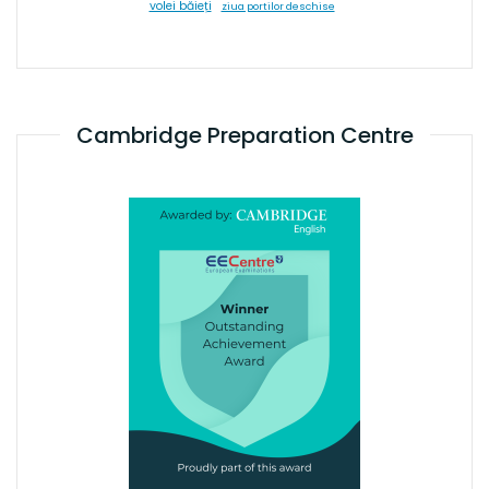
volei băieți
ziua portilor deschise
Cambridge Preparation Centre