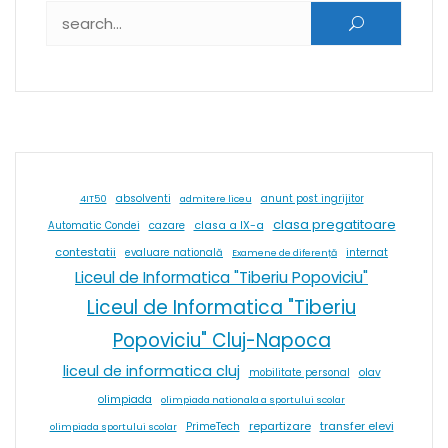
Caută după:
absolventi
4IT50
admitere liceu
anunt post ingrijitor
clasa pregatitoare
cazare
clasa a IX-a
Automatic Condei
contestatii
internat
evaluare natională
Examene de diferență
Liceul de Informatica "Tiberiu Popoviciu"
Liceul de Informatica "Tiberiu
Popoviciu" Cluj-Napoca
liceul de informatica cluj
olav
mobilitate personal
olimpiada
olimpiada nationala a sportului scolar
repartizare
transfer elevi
PrimeTech
olimpiada sportului scolar