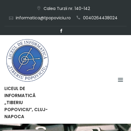
Skip
Calea Turzii nr. 140-142
to
informatica@tpopoviciu.ro
0040264438024
content
LICEUL DE
INFORMATICĂ
„TIBERIU
POPOVICIU”, CLUJ-
NAPOCA