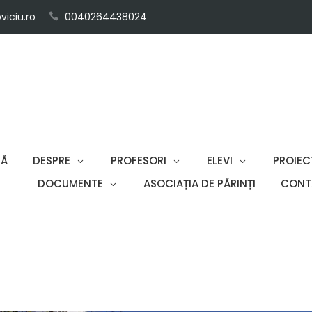
iciu.ro
0040264438024
SĂ
DESPRE
PROFESORI
ELEVI
PROIEC
DOCUMENTE
ASOCIAȚIA DE PĂRINȚI
CONT