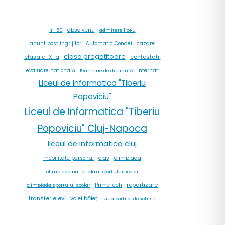
absolventi
4IT50
admitere liceu
cazare
anunt post ingrijitor
Automatic Condei
clasa pregatitoare
contestatii
clasa a IX-a
internat
evaluare natională
Examene de diferență
Liceul de Informatica "Tiberiu
Popoviciu"
Liceul de Informatica "Tiberiu
Popoviciu" Cluj-Napoca
liceul de informatica cluj
olav
olimpiada
mobilitate personal
olimpiada nationala a sportului scolar
repartizare
PrimeTech
olimpiada sportului scolar
transfer elevi
volei băieți
ziua portilor deschise