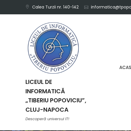
Skip
Calea Turzii nr. 140-142
informatica@tpopov
to
content
ACA
LICEUL DE
INFORMATICĂ
„TIBERIU POPOVICIU”,
CLUJ-NAPOCA
Descoperă universul IT!