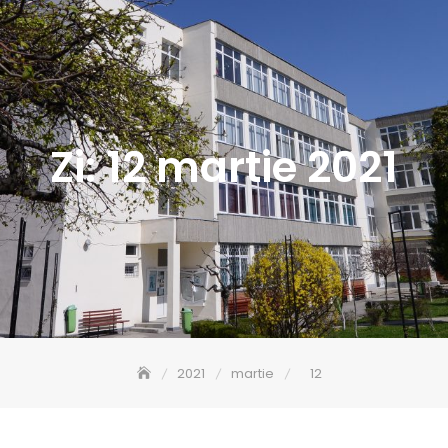
Zi:
12 martie 2021
2021
martie
12