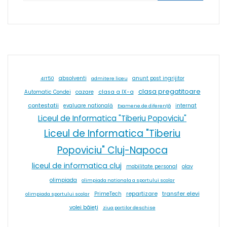
absolventi
4IT50
admitere liceu
anunt post ingrijitor
clasa pregatitoare
cazare
clasa a IX-a
Automatic Condei
contestatii
internat
evaluare natională
Examene de diferență
Liceul de Informatica "Tiberiu Popoviciu"
Liceul de Informatica "Tiberiu
Popoviciu" Cluj-Napoca
liceul de informatica cluj
olav
mobilitate personal
olimpiada
olimpiada nationala a sportului scolar
repartizare
transfer elevi
PrimeTech
olimpiada sportului scolar
volei băieți
ziua portilor deschise