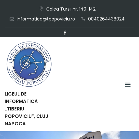
Skip
Calea Turzii nr. 140-142
to
informatica@tpopoviciu.ro
0040264438024
content
LICEUL DE
INFORMATICĂ
„TIBERIU
POPOVICIU”, CLUJ-
NAPOCA