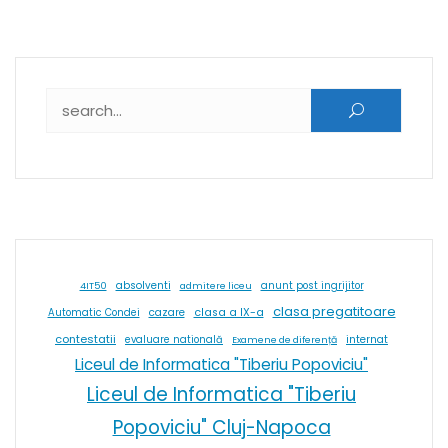
Caută după:
absolventi
4IT50
admitere liceu
anunt post ingrijitor
clasa pregatitoare
cazare
clasa a IX-a
Automatic Condei
contestatii
internat
evaluare natională
Examene de diferență
Liceul de Informatica "Tiberiu Popoviciu"
Liceul de Informatica "Tiberiu
Popoviciu" Cluj-Napoca