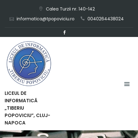
Skip
Calea Turzii nr. 140-142
to
informatica@tpopoviciu.ro
0040264438024
content
LICEUL DE
INFORMATICĂ
„TIBERIU
POPOVICIU”, CLUJ-
NAPOCA