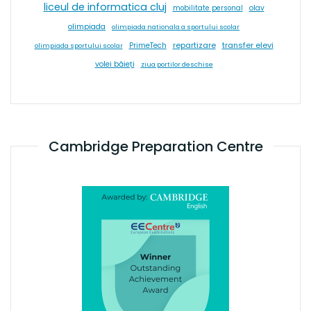
liceul de informatica cluj
olav
mobilitate personal
olimpiada
olimpiada nationala a sportului scolar
repartizare
transfer elevi
PrimeTech
olimpiada sportului scolar
volei băieți
ziua portilor deschise
Cambridge Preparation Centre