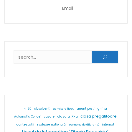
Email
Caută după:
absolventi
4IT50
admitere liceu
anunt post ingrijitor
clasa pregatitoare
cazare
clasa a IX-a
Automatic Condei
contestatii
internat
evaluare natională
Examene de diferență
Liceul de Informatica "Tiberiu Popoviciu"