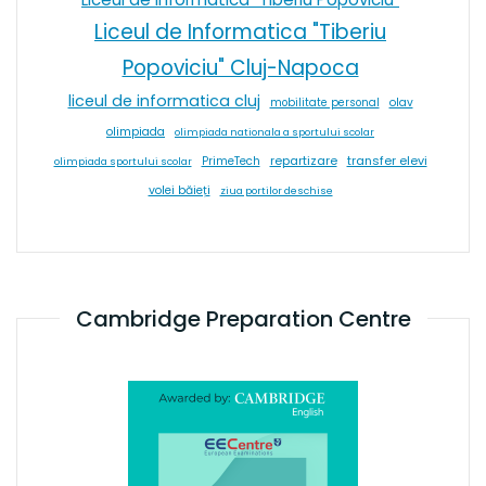
Liceul de Informatica "Tiberiu
Popoviciu" Cluj-Napoca
liceul de informatica cluj
olav
mobilitate personal
olimpiada
olimpiada nationala a sportului scolar
repartizare
transfer elevi
PrimeTech
olimpiada sportului scolar
volei băieți
ziua portilor deschise
Cambridge Preparation Centre