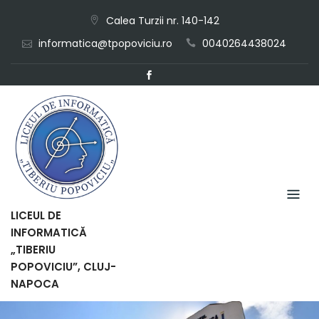
Skip
Calea Turzii nr. 140-142
to
informatica@tpopoviciu.ro
0040264438024
content
LICEUL DE
INFORMATICĂ
„TIBERIU
POPOVICIU”, CLUJ-
NAPOCA