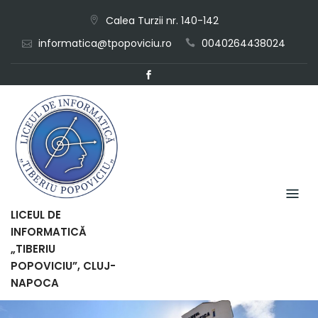
Skip
Calea Turzii nr. 140-142
to
informatica@tpopoviciu.ro
0040264438024
content
LICEUL DE
INFORMATICĂ
„TIBERIU
POPOVICIU”, CLUJ-
NAPOCA