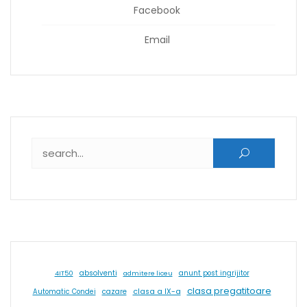
Facebook
Email
Caută după:
absolventi
4IT50
admitere liceu
anunt post ingrijitor
clasa pregatitoare
cazare
clasa a IX-a
Automatic Condei