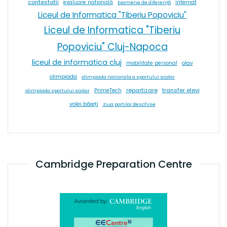
contestatii
internat
evaluare natională
Examene de diferență
Liceul de Informatica "Tiberiu Popoviciu"
Liceul de Informatica "Tiberiu
Popoviciu" Cluj-Napoca
liceul de informatica cluj
olav
mobilitate personal
olimpiada
olimpiada nationala a sportului scolar
repartizare
transfer elevi
PrimeTech
olimpiada sportului scolar
volei băieți
ziua portilor deschise
Cambridge Preparation Centre