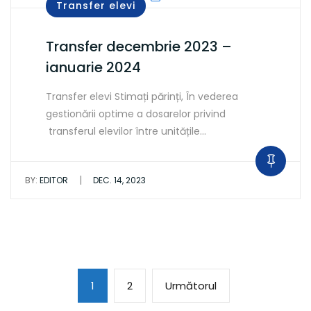
Transfer elevi
Transfer decembrie 2023 –
ianuarie 2024
Transfer elevi Stimați părinți, În vederea
gestionării optime a dosarelor privind
transferul elevilor între unitățile…
|
BY:
EDITOR
DEC. 14, 2023
Paginație
Page
Page
Următoarea
1
2
Următorul
articole
pagină