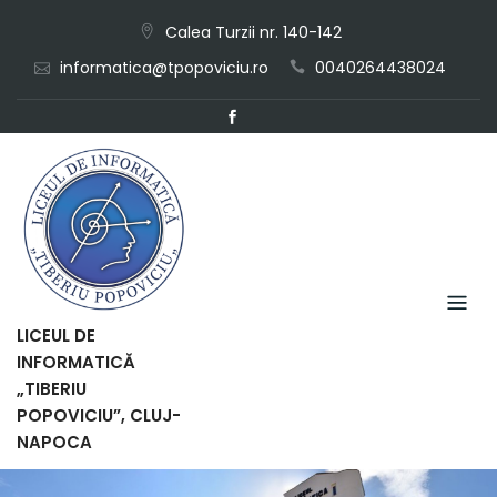
Skip
Calea Turzii nr. 140-142
to
informatica@tpopoviciu.ro
0040264438024
content
LICEUL DE
INFORMATICĂ
„TIBERIU
POPOVICIU”, CLUJ-
NAPOCA