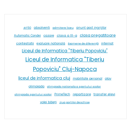
absolventi
4IT50
admitere liceu
anunt post ingrijitor
clasa pregatitoare
cazare
clasa a IX-a
Automatic Condei
contestatii
internat
evaluare natională
Examene de diferență
Liceul de Informatica "Tiberiu Popoviciu"
Liceul de Informatica "Tiberiu
Popoviciu" Cluj-Napoca
liceul de informatica cluj
olav
mobilitate personal
olimpiada
olimpiada nationala a sportului scolar
repartizare
transfer elevi
PrimeTech
olimpiada sportului scolar
volei băieți
ziua portilor deschise