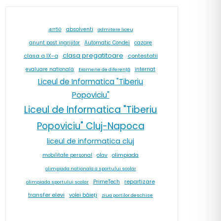
absolventi
4IT50
admitere liceu
cazare
anunt post ingrijitor
Automatic Condei
clasa pregatitoare
contestatii
clasa a IX-a
internat
evaluare natională
Examene de diferență
Liceul de Informatica "Tiberiu
Popoviciu"
Liceul de Informatica "Tiberiu
Popoviciu" Cluj-Napoca
liceul de informatica cluj
olav
olimpiada
mobilitate personal
olimpiada nationala a sportului scolar
repartizare
PrimeTech
olimpiada sportului scolar
transfer elevi
volei băieți
ziua portilor deschise