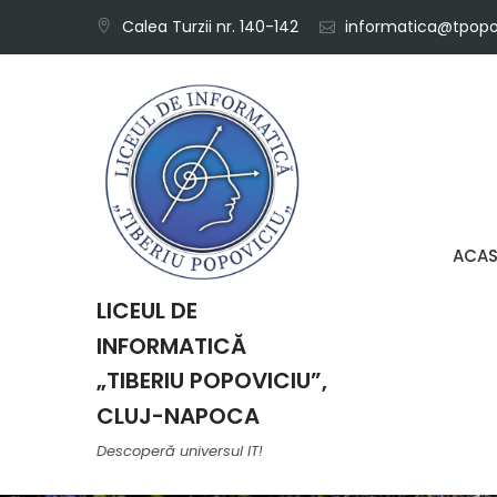
Skip
Calea Turzii nr. 140-142
informatica@tpopov
to
content
ACA
LICEUL DE
INFORMATICĂ
„TIBERIU POPOVICIU”,
CLUJ-NAPOCA
Descoperă universul IT!