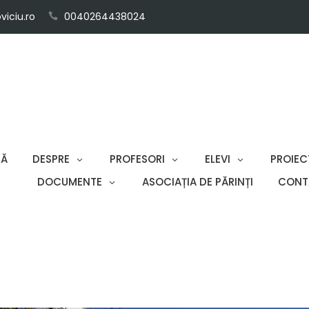
iciu.ro
0040264438024
SĂ
DESPRE
PROFESORI
ELEVI
PROIEC
DOCUMENTE
ASOCIAȚIA DE PĂRINȚI
CONT