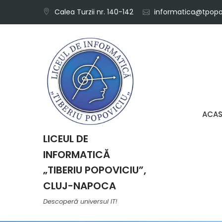
Skip
Calea Turzii nr. 140-142
informatica@tpopov
to
content
ACA
LICEUL DE
INFORMATICĂ
„TIBERIU POPOVICIU”,
CLUJ-NAPOCA
Descoperă universul IT!