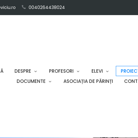
iciu.ro
0040264438024
SĂ
DESPRE
PROFESORI
ELEVI
PROIEC
DOCUMENTE
ASOCIAȚIA DE PĂRINȚI
CONT