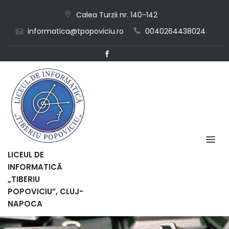
Skip
Calea Turzii nr. 140-142
to
informatica@tpopoviciu.ro
0040264438024
content
LICEUL DE
INFORMATICĂ
„TIBERIU
POPOVICIU”, CLUJ-
NAPOCA