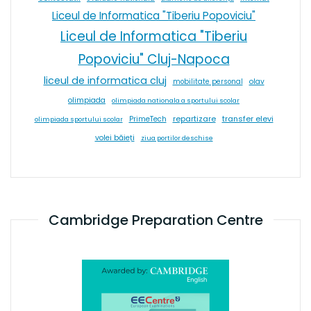
Liceul de Informatica "Tiberiu Popoviciu"
Liceul de Informatica "Tiberiu
Popoviciu" Cluj-Napoca
liceul de informatica cluj
olav
mobilitate personal
olimpiada
olimpiada nationala a sportului scolar
repartizare
transfer elevi
PrimeTech
olimpiada sportului scolar
volei băieți
ziua portilor deschise
Cambridge Preparation Centre