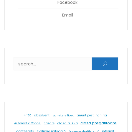
Facebook
Email
Caută după:
absolventi
4IT50
admitere liceu
anunt post ingrijitor
clasa pregatitoare
cazare
clasa a IX-a
Automatic Condei
contestatii
internat
evaluare natională
Examene de diferență