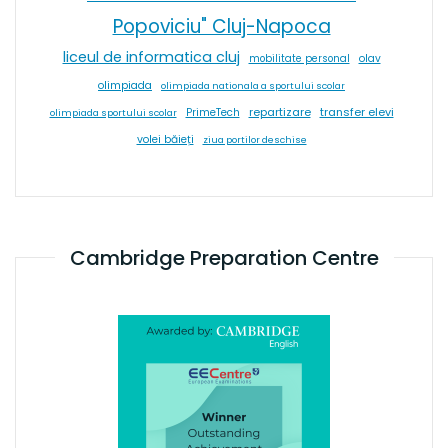
Popoviciu" Cluj-Napoca
liceul de informatica cluj
olav
mobilitate personal
olimpiada
olimpiada nationala a sportului scolar
repartizare
transfer elevi
PrimeTech
olimpiada sportului scolar
volei băieți
ziua portilor deschise
Cambridge Preparation Centre