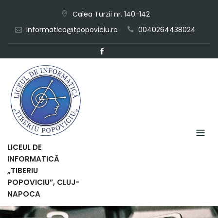
Skip
Calea Turzii nr. 140-142
to
informatica@tpopoviciu.ro
0040264438024
content
LICEUL DE
INFORMATICĂ
„TIBERIU
POPOVICIU”, CLUJ-
NAPOCA