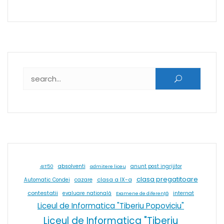
Caută după:
absolventi
4IT50
admitere liceu
anunt post ingrijitor
clasa pregatitoare
cazare
clasa a IX-a
Automatic Condei
contestatii
internat
evaluare natională
Examene de diferență
Liceul de Informatica "Tiberiu Popoviciu"
Liceul de Informatica "Tiberiu