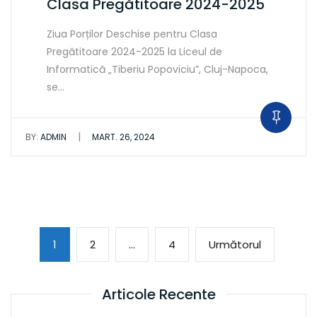
Clasa Pregătitoare 2024-2025
Ziua Porților Deschise pentru Clasa
Pregătitoare 2024-2025 la Liceul de
Informatică „Tiberiu Popoviciu”, Cluj-Napoca,
se…
|
BY:
ADMIN
MART. 26, 2024
Paginație
Page
Page
Page
Următoar
1
2
…
4
Următorul
articole
pagină
Articole Recente