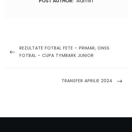
Admin
POST AUTHOR:
Navigare
în
PREVIOUS
REZULTATE FOTBAL FETE – PRIMAR, ONSS
POST
FOTBAL – CUPA TYMBARK JUNIOR
articole
NEXT
TRANSFER APRILIE 2024
POST