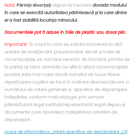
Notă:
Părinții divorțați
depun la înscriere
dovada modului
în care se exercită autoritatea părintească și la care dintre
ei a fost stabilită locuința minorului.
Documentele pot fi aduse în folie de plastic sau dosar plic.
Important!
În cazul în care se solicită înscrierea la altă
unitate de învățământ preuniversitar decât școala de
circumscripție, iar numărul cererilor de înscriere primite de
la părinți al căror domiciliu se află în afara circumscripției
școlare este mai mare decât numărul de locuri libere,
repartizarea copiilor se face în ordinea descrescătoare a
numărului de criterii generale și specifice de departajare
îndeplinite, conform metodologei, prin urmare
părinții/tutorii legal instituiți/reprezentanții legali depun și
documente care dovedesc îndeplinirea criteriilor de
departajare.
Liceul de Informatica_criterii specifice de departajare_CP