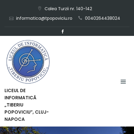
Skip
Calea Turzii nr. 140-142
to
informatica@tpopoviciu.ro
0040264438024
content
LICEUL DE
INFORMATICĂ
„TIBERIU
POPOVICIU”, CLUJ-
NAPOCA