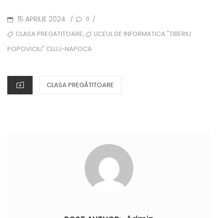
POSTED
15 APRILIE 2024
0
/
/
ON
TAGS
,
CLASA PREGATITOARE
LICEUL DE INFORMATICA "TIBERIU
POPOVICIU" CLUJ-NAPOCA
CATEGORIES
CLASA PREGĂTITOARE