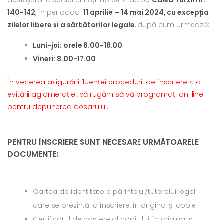
140-142
, în perioada
11 aprilie – 14 mai 2024, cu excepția
zilelor libere și a sărbătorilor legale
, după cum urmează:
Luni-joi: orele 8.00-18.00
Vineri: 8.00-17.00
În vederea asigurării fluenței procedurii de înscriere și a
evitării aglomerației, vă rugăm să vă programați on-line
pentru depunerea dosarului.
PENTRU ÎNSCRIERE SUNT NECESARE URMĂTOARELE
DOCUMENTE:
Cartea de identitate a părintelui/tutorelui legal
care se prezintă la înscriere, în original și copie
Certificatul de naștere al copilului, în original și