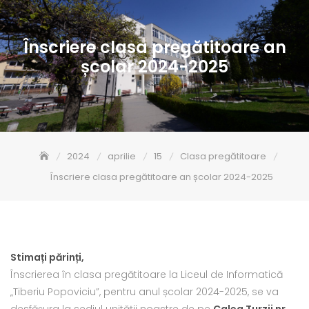
Înscriere clasa pregătitoare an
școlar 2024-2025
2024
aprilie
15
Clasa pregătitoare
Înscriere clasa pregătitoare an școlar 2024-2025
Stimați părinți,
Înscrierea în clasa pregătitoare la Liceul de Informatică
„Tiberiu Popoviciu”, pentru anul școlar 2024-2025, se va
desfășura la sediul unității noastre de pe
Calea Turzii nr.