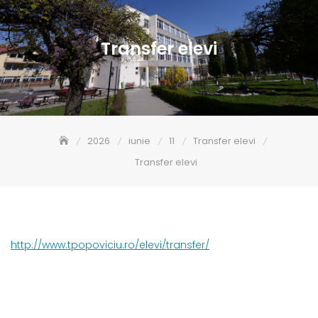
Transfer elevi
2026
iunie
11
Transfer elevi
Transfer elevi
http://www.tpopoviciu.ro/elevi/transfer/