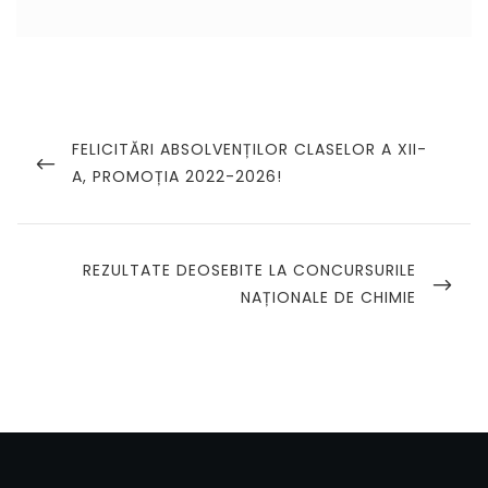
Navigare
în
PREVIOUS
FELICITĂRI ABSOLVENȚILOR CLASELOR A XII-
POST
A, PROMOȚIA 2022-2026!
articole
NEXT
REZULTATE DEOSEBITE LA CONCURSURILE
POST
NAȚIONALE DE CHIMIE