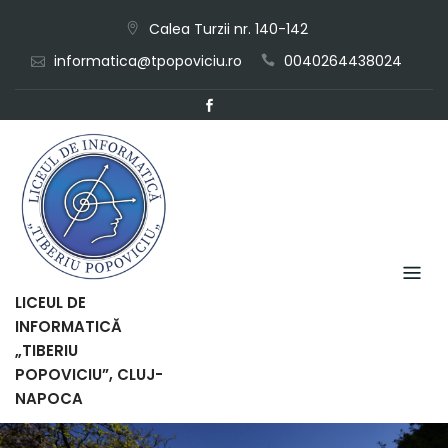
Skip
Calea Turzii nr. 140-142
to
informatica@tpopoviciu.ro
0040264438024
content
LICEUL DE
INFORMATICĂ
„TIBERIU
POPOVICIU”, CLUJ-
NAPOCA