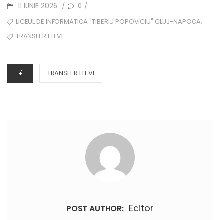
POSTED
11 IUNIE 2026
0
/
/
ON
TAGS
,
LICEUL DE INFORMATICA "TIBERIU POPOVICIU" CLUJ-NAPOCA
TRANSFER ELEVI
CATEGORIES
TRANSFER ELEVI
Editor
POST AUTHOR: