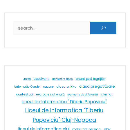
Caută după:
absolventi
4IT50
admitere liceu
anunt post ingrijitor
clasa pregatitoare
cazare
clasa a IX-a
Automatic Condei
contestatii
internat
evaluare natională
Examene de diferență
Liceul de Informatica "Tiberiu Popoviciu"
Liceul de Informatica "Tiberiu
Popoviciu" Cluj-Napoca
liceul de informatica cluj
olav
mobilitate personal