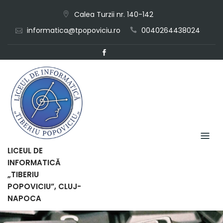
Skip
Calea Turzii nr. 140-142
to
informatica@tpopoviciu.ro
0040264438024
content
LICEUL DE
INFORMATICĂ
„TIBERIU
POPOVICIU”, CLUJ-
NAPOCA