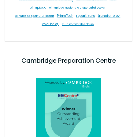
olimpiada
olimpiada nationala a sportului scolar
repartizare
transfer elevi
PrimeTech
olimpiada sportului scolar
volei băieți
ziua portilor deschise
Cambridge Preparation Centre