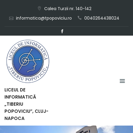
Skip
Calea Turzii nr. 140-142
to
informatica@tpopoviciu.ro
0040264438024
content
LICEUL DE
INFORMATICĂ
„TIBERIU
POPOVICIU”, CLUJ-
NAPOCA