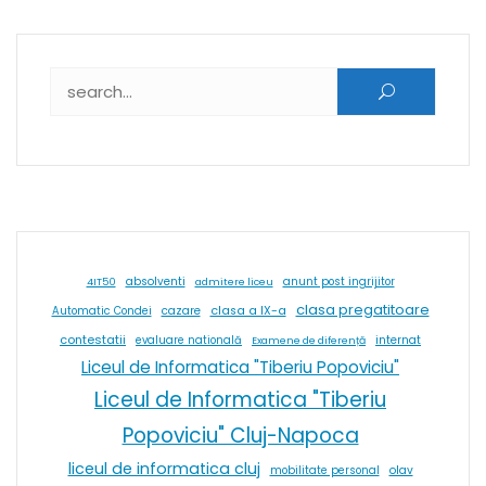
Caută după:
absolventi
4IT50
admitere liceu
anunt post ingrijitor
clasa pregatitoare
cazare
clasa a IX-a
Automatic Condei
contestatii
internat
evaluare natională
Examene de diferență
Liceul de Informatica "Tiberiu Popoviciu"
Liceul de Informatica "Tiberiu
Popoviciu" Cluj-Napoca
liceul de informatica cluj
olav
mobilitate personal