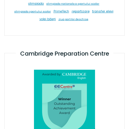
olimpiada
olimpiada nationala a sportului scolar
repartizare
transfer elevi
PrimeTech
olimpiada sportului scolar
volei băieți
ziua portilor deschise
Cambridge Preparation Centre