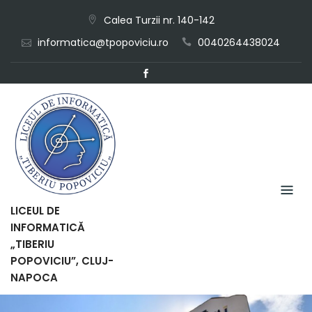
Skip
Calea Turzii nr. 140-142
to
informatica@tpopoviciu.ro
0040264438024
content
LICEUL DE
INFORMATICĂ
„TIBERIU
POPOVICIU”, CLUJ-
NAPOCA