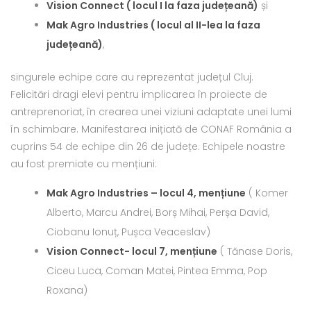
Vision Connect ( locul I la faza județeană)
și
Mak Agro Industries ( locul al II-lea la faza
județeană)
,
singurele echipe care au reprezentat județul Cluj.
Felicitări dragi elevi pentru implicarea în proiecte de
antreprenoriat, în crearea unei viziuni adaptate unei lumi
în schimbare. Manifestarea inițiată de CONAF România a
cuprins 54 de echipe din 26 de județe. Echipele noastre
au fost premiate cu mențiuni:
Mak Agro Industries – locul 4, mențiune
( Komer
Alberto, Marcu Andrei, Borș Mihai, Perșa David,
Ciobanu Ionuț, Pușca Veaceslav)
Vision Connect- locul 7, mențiune
( Tănase Doris,
Ciceu Luca, Coman Matei, Pintea Emma, Pop
Roxana)