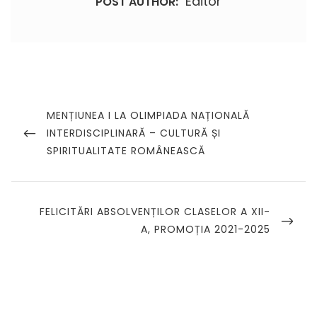
Editor
POST AUTHOR:
Navigare
în
PREVIOUS
MENȚIUNEA I LA OLIMPIADA NAȚIONALĂ
POST
INTERDISCIPLINARĂ – CULTURĂ ȘI
articole
SPIRITUALITATE ROMÂNEASCĂ
NEXT
FELICITĂRI ABSOLVENȚILOR CLASELOR A XII-
POST
A, PROMOȚIA 2021-2025