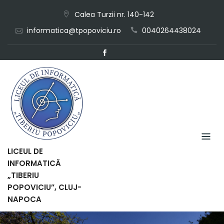
Skip
Calea Turzii nr. 140-142
to
informatica@tpopoviciu.ro
0040264438024
content
LICEUL DE
INFORMATICĂ
„TIBERIU
POPOVICIU”, CLUJ-
NAPOCA