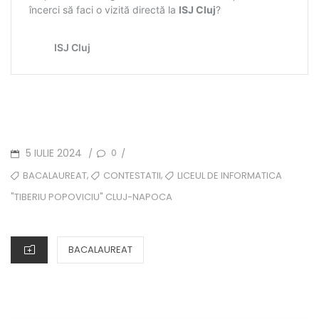
POSTED
5 IULIE 2024
0
/
/
ON
TAGS
,
,
BACALAUREAT
CONTESTATII
LICEUL DE INFORMATICA
"TIBERIU POPOVICIU" CLUJ-NAPOCA
CATEGORIES
BACALAUREAT