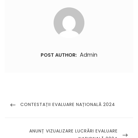
Admin
POST AUTHOR:
Navigare
în
PREVIOUS
CONTESTAȚII EVALUARE NAȚIONALĂ 2024
POST
articole
NEXT
ANUNȚ VIZUALIZARE LUCRĂRI EVALUARE