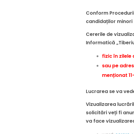
Conform Procedurii_
candidaților minori 
Cererile de vizualiz
Informatică „Tiberi
fizic în zilel
sau pe adres
menționat 11-
Lucrarea se va vede
Vizualizarea lucrări
solicitări veți fi a
va face vizualizarea