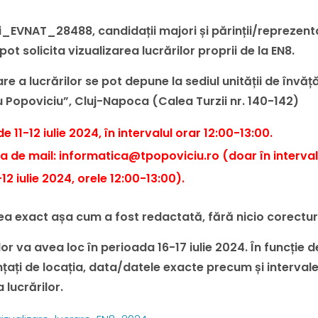
EVNAT_28488, candidații majori și părinții/reprezentanț
pot solicita vizualizarea lucrărilor proprii de la EN8.
are a lucrărilor se pot depune la sediul unității de învă
u Popoviciu”, Cluj-Napoca (Calea Turzii nr. 140-142)
e de 11-12 iulie 2024, în intervalul orar 12:00-13:00.
a de mail: informatica@tpopoviciu.ro (doar în interval
12 iulie 2024, orele 12:00-13:00).
a exact așa cum a fost redactată, fără nicio corectur
lor va avea loc în perioada 16-17 iulie 2024. În funcție
nunțați de locația, data/datele exacte precum și interval
 lucrărilor.