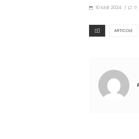
POSTED
10 IULIE 2024
0
/
ON
CATEGORIES
ARTICOLE
Navigare