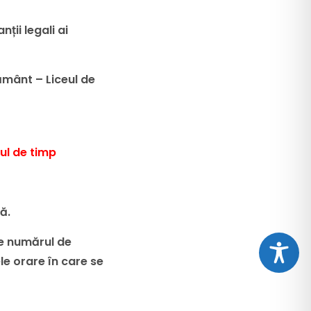
ii legali ai
țământ – Liceul de
ul de timp
ă.
 de numărul de
ele orare în care se