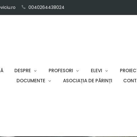
iciu.ro
0040264438024
SĂ
DESPRE
PROFESORI
ELEVI
PROIEC
DOCUMENTE
ASOCIAȚIA DE PĂRINȚI
CONT