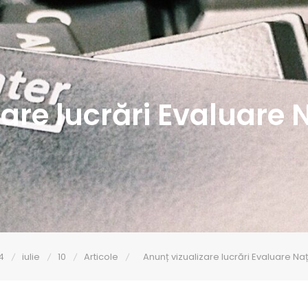
zare lucrări Evaluare 
4
iulie
10
Articole
Anunț vizualizare lucrări Evaluare Na