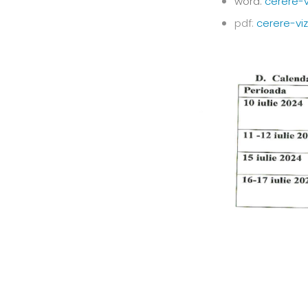
word:
cerere-v
pdf:
cerere-vi