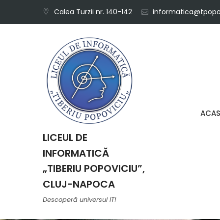
Skip
Calea Turzii nr. 140-142
informatica@tpopov
to
content
ACA
LICEUL DE
INFORMATICĂ
„TIBERIU POPOVICIU”,
CLUJ-NAPOCA
Descoperă universul IT!