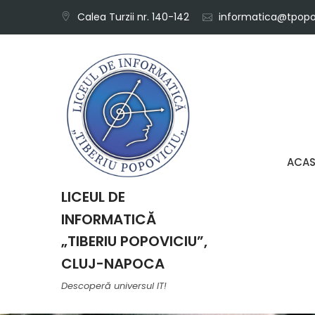
Skip
Calea Turzii nr. 140-142
informatica@tpopov
to
content
ACA
LICEUL DE
INFORMATICĂ
„TIBERIU POPOVICIU”,
CLUJ-NAPOCA
Descoperă universul IT!