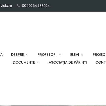
iciu.ro
0040264438024
SĂ
DESPRE
PROFESORI
ELEVI
PROIEC
DOCUMENTE
ASOCIAȚIA DE PĂRINȚI
CONT