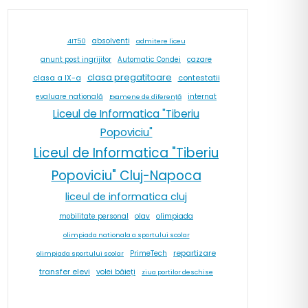
absolventi
4IT50
admitere liceu
cazare
anunt post ingrijitor
Automatic Condei
clasa pregatitoare
contestatii
clasa a IX-a
internat
evaluare natională
Examene de diferență
Liceul de Informatica "Tiberiu
Popoviciu"
Liceul de Informatica "Tiberiu
Popoviciu" Cluj-Napoca
liceul de informatica cluj
olav
olimpiada
mobilitate personal
olimpiada nationala a sportului scolar
repartizare
PrimeTech
olimpiada sportului scolar
transfer elevi
volei băieți
ziua portilor deschise