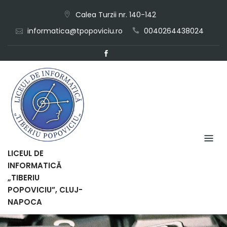
Skip
Calea Turzii nr. 140-142
to
informatica@tpopoviciu.ro
0040264438024
content
LICEUL DE
INFORMATICĂ
„TIBERIU
POPOVICIU”, CLUJ-
NAPOCA