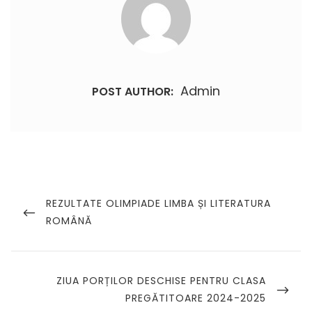
Admin
POST AUTHOR:
Navigare
în
PREVIOUS
REZULTATE OLIMPIADE LIMBA ȘI LITERATURA
POST
ROMÂNĂ
articole
NEXT
ZIUA PORȚILOR DESCHISE PENTRU CLASA
POST
PREGĂTITOARE 2024-2025