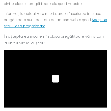
dintre clasele pregătitoare ale școlii noastre.
Informațiile actualizate referitoare la înscrierea în clasa
pregătitoare sunt postate pe adresa web a școlii
Secțiune
site: Clasa pregătitoare
.
În așteptarea înscrierii în clasa pregătitoare vă invităm
la un tur virtual al școlii: