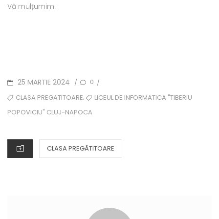
Vă mulțumim!
POSTED
25 MARTIE 2024
0
/
/
ON
TAGS
,
CLASA PREGATITOARE
LICEUL DE INFORMATICA "TIBERIU
POPOVICIU" CLUJ-NAPOCA
CATEGORIES
CLASA PREGĂTITOARE