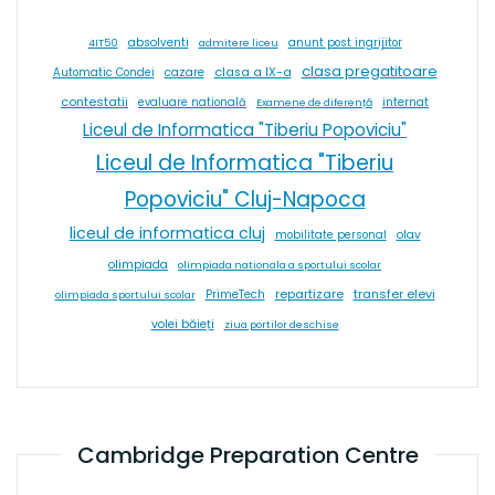
absolventi
4IT50
admitere liceu
anunt post ingrijitor
clasa pregatitoare
cazare
clasa a IX-a
Automatic Condei
contestatii
internat
evaluare natională
Examene de diferență
Liceul de Informatica "Tiberiu Popoviciu"
Liceul de Informatica "Tiberiu
Popoviciu" Cluj-Napoca
liceul de informatica cluj
olav
mobilitate personal
olimpiada
olimpiada nationala a sportului scolar
repartizare
transfer elevi
PrimeTech
olimpiada sportului scolar
volei băieți
ziua portilor deschise
Cambridge Preparation Centre