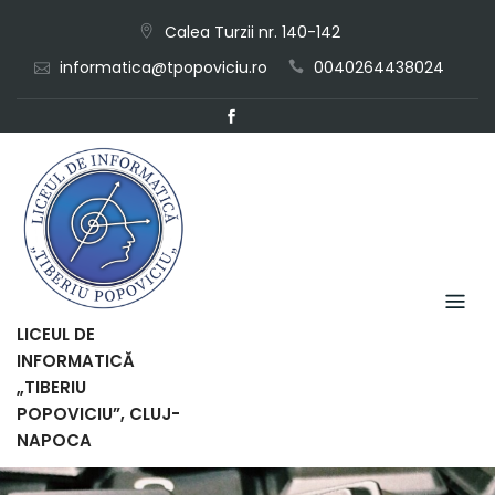
Skip
Calea Turzii nr. 140-142
to
informatica@tpopoviciu.ro
0040264438024
content
LICEUL DE
INFORMATICĂ
„TIBERIU
POPOVICIU”, CLUJ-
NAPOCA