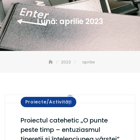
Lună:
aprilie 2023
2023
aprilie
Proiecte/Activități
Proiectul catehetic „O punte
peste timp – entuziasmul
tinereții și înțelepciunea vârstei”