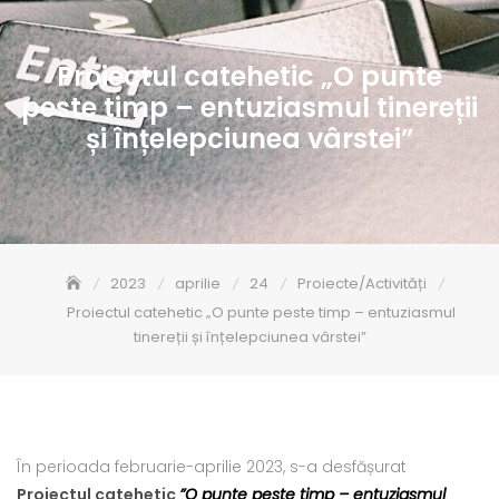
Proiectul catehetic „O punte
peste timp – entuziasmul tinereții
și înțelepciunea vârstei”
2023
aprilie
24
Proiecte/Activități
Proiectul catehetic „O punte peste timp – entuziasmul
tinereții și înțelepciunea vârstei”
În perioada februarie-aprilie 2023, s-a desfășurat
Proiectul catehetic
”O punte peste timp – entuziasmul