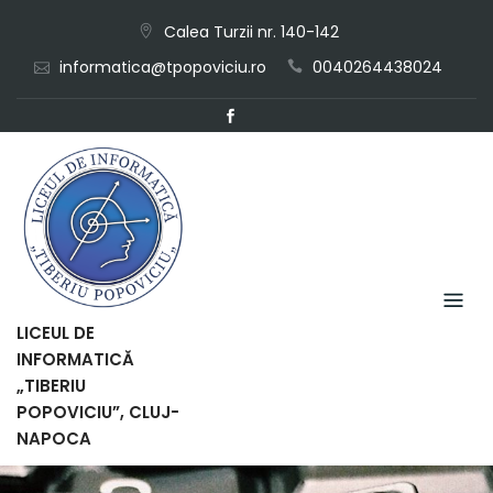
Skip
Calea Turzii nr. 140-142
to
informatica@tpopoviciu.ro
0040264438024
content
LICEUL DE
INFORMATICĂ
„TIBERIU
POPOVICIU”, CLUJ-
NAPOCA