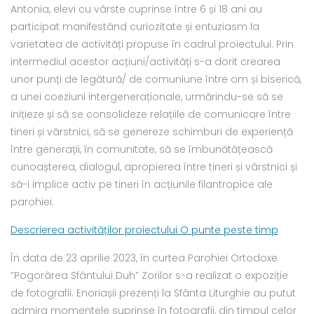
Antonia, elevi cu vârste cuprinse între 6 și 18 ani au
participat manifestând curiozitate și entuziasm la
varietatea de activități propuse în cadrul proiectului. Prin
intermediul acestor acțiuni/activități s-a dorit crearea
unor punți de legătură/ de comuniune între om și biserică,
a unei coeziuni intergeneraționale, urmărindu-se să se
inițieze și să se consolideze relațiile de comunicare între
tineri și vârstnici, să se genereze schimburi de experiență
între generații, în comunitate, să se îmbunătățească
cunoașterea, dialogul, apropierea între tineri și vârstnici și
să-i implice activ pe tineri în acțiunile filantropice ale
parohiei.
Descrierea activităților proiectului O punte peste timp
În data de 23 aprilie 2023, în curtea Parohiei Ortodoxe
”Pogorârea Sfântului Duh” Zorilor s-a realizat o expoziție
de fotografii. Enoriașii prezenți la Sfânta Liturghie au putut
admira momentele suprinse în fotografii, din timpul celor