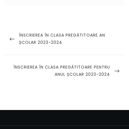
Navigare
în
PREVIOUS
ÎNSCRIEREA ÎN CLASA PREGĂTITOARE AN
POST
ȘCOLAR 2023-2024
articole
NEXT
ÎNSCRIEREA ÎN CLASA PREGĂTITOARE PENTRU
POST
ANUL ȘCOLAR 2023-2024