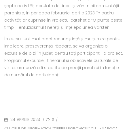
șapte activități derulate de tinerii și vârstnicii comunității
parohiale, în perioada februarie-aprilie 2023, în cadrul
activităților cuprinse în Proiectul catehetic ”O punte peste
timp – entuziasmul tinereții și înțelepciunea vârstei”.
În cursul lunii mai, drept recunoștință și mulțumire pentru
implicare, preseverență, răbdare, se va organiza o
excursie de o zi, în județ, pentru toți participanții la proiect.
Programul excursiei, itinerariul și obiectivele culturale de
vizitat urmează a fi stabilite de preoții parohiei în funcție
de numărul de participanți.
POSTED
24 APRILIE 2023
0
/
/
ON
TAGS
,
LICEUL DE INFORMATICA "TIBERIU POPOVICIU" CLUJ-NAPOCA