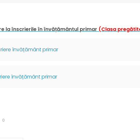
re la înscrierile în învățământul primar
(Clasa pregăti
criere învățământ primar
riere învățământ primar
0