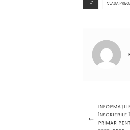
CATEGORIES
CLASA PREG
Navigare
PREVIOUS
INFORMAȚII 
în
POST
ÎNSCRIERILE
articole
PRIMAR PEN