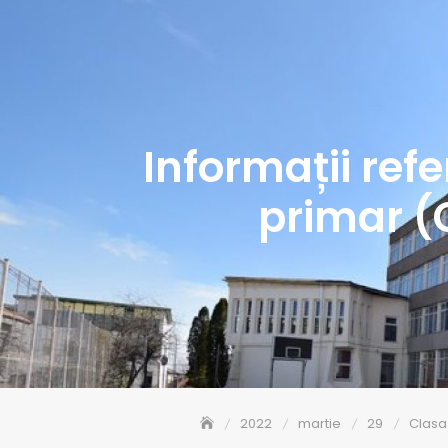
Informații refe
primar (
2022
martie
29
Clasa