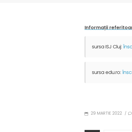
Informații referitoa
sursa ISJ Cluj: 
Îns
sursa edu.ro: 
Însc
POSTED
29 MARTIE 2022
/
ON