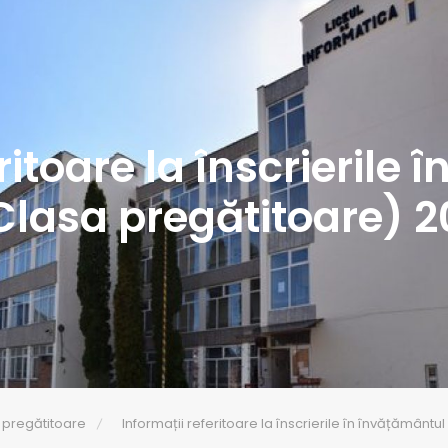
ritoare la înscrierile
Clasa pregătitoare) 
 pregătitoare
Informații referitoare la înscrierile în învățămân