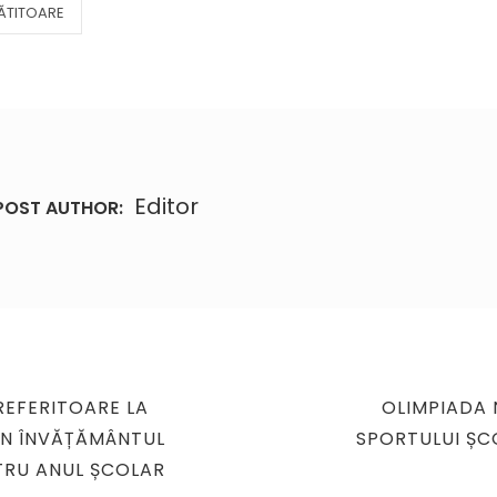
ĂTITOARE
Editor
POST AUTHOR:
NEXT
REFERITOARE LA
OLIMPIADA 
POST
 ÎN ÎNVĂȚĂMÂNTUL
SPORTULUI ȘC
TRU ANUL ȘCOLAR