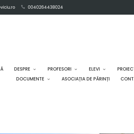
iciu.ro
0040264438024
SĂ
DESPRE
PROFESORI
ELEVI
PROIEC
DOCUMENTE
ASOCIAȚIA DE PĂRINȚI
CONT