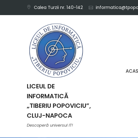
Skip
Calea Turzii nr. 140-142
informatica@tpopov
to
content
ACA
LICEUL DE
INFORMATICĂ
„TIBERIU POPOVICIU”,
CLUJ-NAPOCA
Descoperă universul IT!