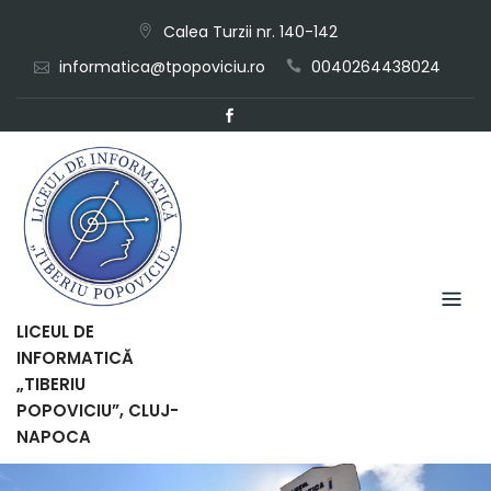
Skip
Calea Turzii nr. 140-142
to
informatica@tpopoviciu.ro
0040264438024
content
LICEUL DE
INFORMATICĂ
„TIBERIU
POPOVICIU”, CLUJ-
NAPOCA