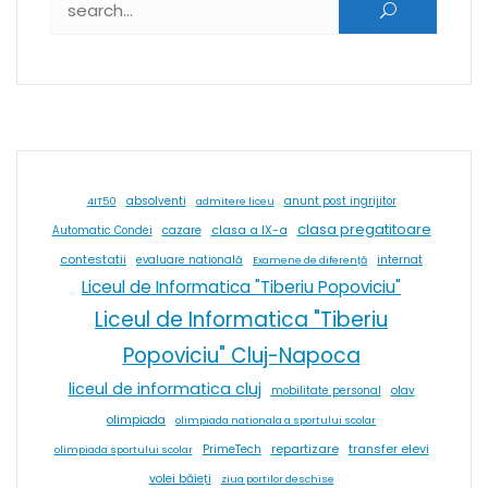
absolventi
4IT50
admitere liceu
anunt post ingrijitor
clasa pregatitoare
cazare
clasa a IX-a
Automatic Condei
contestatii
internat
evaluare natională
Examene de diferență
Liceul de Informatica "Tiberiu Popoviciu"
Liceul de Informatica "Tiberiu
Popoviciu" Cluj-Napoca
liceul de informatica cluj
olav
mobilitate personal
olimpiada
olimpiada nationala a sportului scolar
repartizare
transfer elevi
PrimeTech
olimpiada sportului scolar
volei băieți
ziua portilor deschise